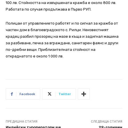
100 лв. Стойността на извършената кражба е около 800 лв.
Работата по случая продължава в Първо РУП.
Полицаи от управлението работят и по сигнал за кражба от
частен дом в благоевградското с. Рилци. Неизвестният
крадец разбил прозорец на мазе в къща и задигнал машина
за разбиване, печка за вграждане, санитарен фаянс и други
по-дребни вещи. Приблизителната стойност на
откраднатото е около 1 000 лв.
Facebook
Twitter
ПРЕДИШНА СТАТИЯ
СЛЕДВАЩА СТАТИЯ
Индийски туроператори ще
29-годишен