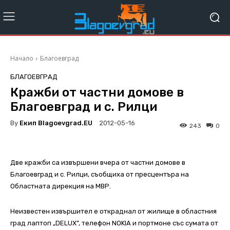
Начало
Благоевград
БЛАГОЕВГРАД
Кражби от частни домове в
Благоевград и с. Рилци
By
Екип Blagoevgrad.EU
2012-05-16
243
0
Две кражби са извършени вчера от частни домове в
Благоевград и с. Рилци, съобщиха от пресцентъра на
Областната дирекция на МВР.
Неизвестен извършител е откраднал от жилище в областния
град лаптоп „DELUX”, телефон NOKIA и портмоне със сумата от