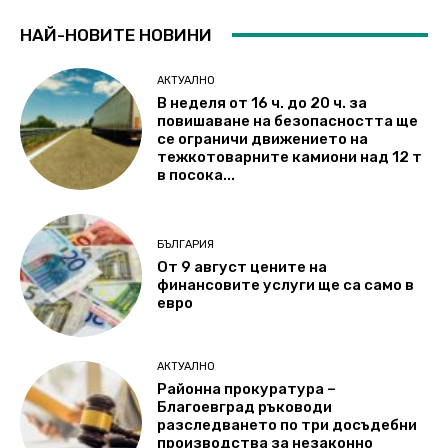
НАЙ-НОВИТЕ НОВИНИ
АКТУАЛНО
В неделя от 16 ч. до 20 ч. за
повишаване на безопасността ще
се ограничи движението на
тежкотоварните камиони над 12 т
в посока...
БЪЛГАРИЯ
От 9 август цените на
финансовите услуги ще са само в
евро
АКТУАЛНО
Районна прокуратура –
Благоевград ръководи
разследването по три досъдебни
производства за незаконно