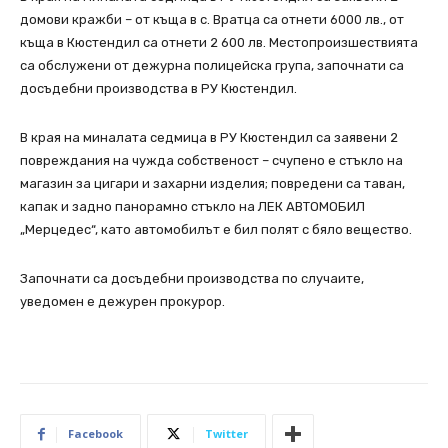
домови кражби – от къща в с. Вратца са отнети 6000 лв., от
къща в Кюстендил са отнети 2 600 лв. Местопроизшествията
са обслужени от дежурна полицейска група, започнати са
досъдебни производства в РУ Кюстендил.
В края на миналата седмица в РУ Кюстендил са заявени 2
повреждания на чужда собственост – счупено е стъкло на
магазин за цигари и захарни изделия; повредени са таван,
капак и задно панорамно стъкло на ЛЕК АВТОМОБИЛ
„Мерцедес“, като автомобилът е бил полят с бяло вещество.
Започнати са досъдебни производства по случаите,
уведомен е дежурен прокурор.
Facebook
Twitter