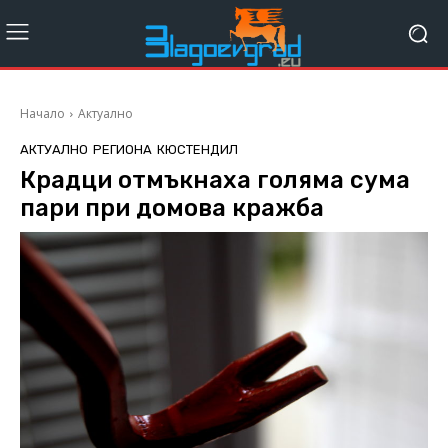
Начало
Актуално
АКТУАЛНО
РЕГИОНА
КЮСТЕНДИЛ
Крадци отмъкнаха голяма сума
пари при домова кражба