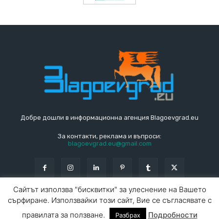
Добре дошли в информационна агенция Blagoevgrad.eu
За контакти, реклама и въпроси:
blagoevgrad.eu@gmail.com
Сайтът използва "бисквитки" за улеснение на Вашето
сърфиране. Използвайки този сайт, Вие се съгласявате с
© Blagoevgrad.EU 2010 - 2026
Общи условия
|
правилата за ползване.
Подробности
Разбрах