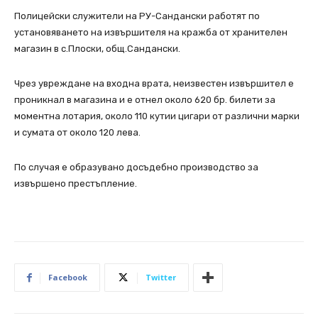
Полицейски служители на РУ-Сандански работят по
установяването на извършителя на кражба от хранителен
магазин в с.Плоски, общ.Сандански.
Чрез увреждане на входна врата, неизвестен извършител е
проникнал в магазина и е отнел около 620 бр. билети за
моментна лотария, около 110 кутии цигари от различни марки
и сумата от около 120 лева.
По случая е образувано досъдебно производство за
извършено престъпление.
Facebook
Twitter