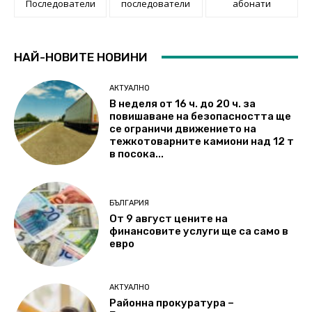
Последователи
последователи
абонати
НАЙ-НОВИТЕ НОВИНИ
АКТУАЛНО
В неделя от 16 ч. до 20 ч. за
повишаване на безопасността ще
се ограничи движението на
тежкотоварните камиони над 12 т
в посока...
БЪЛГАРИЯ
От 9 август цените на
финансовите услуги ще са само в
евро
АКТУАЛНО
Районна прокуратура –