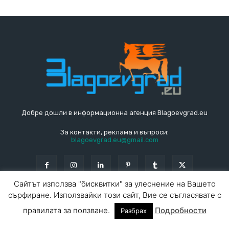
Добре дошли в информационна агенция Blagoevgrad.eu
За контакти, реклама и въпроси:
blagoevgrad.eu@gmail.com
Сайтът използва "бисквитки" за улеснение на Вашето
сърфиране. Използвайки този сайт, Вие се съгласявате с
© Blagoevgrad.EU 2010 - 2026
Общи условия
|
правилата за ползване.
Подробности
Разбрах
За контакти
За реклама
СПРАВОЧНИК
СЪБИТИЯ