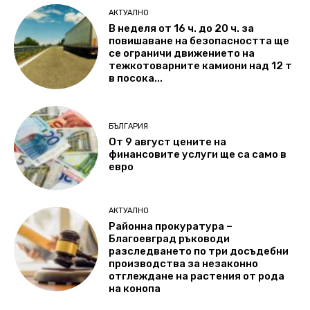
АКТУАЛНО
В неделя от 16 ч. до 20 ч. за
повишаване на безопасността ще
се ограничи движението на
тежкотоварните камиони над 12 т
в посока...
БЪЛГАРИЯ
От 9 август цените на
финансовите услуги ще са само в
евро
АКТУАЛНО
Районна прокуратура –
Благоевград ръководи
разследването по три досъдебни
производства за незаконно
отглеждане на растения от рода
на конопа