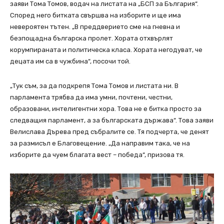
заяви Тома Томов, водач на листата на „БСП за България“.
Според него битката свършва на изборите и ще има
невероятен тътен. „В преддверието сме на гневна и
безпощадна българска пролет. Хората отхвърлят
корумпираната и политическа класа. Хората негодуват, че
децата им са в чужбина“, посочи той.
„Тук съм, за да подкрепя Тома Томов и листата ни. В
парламента трябва да има умни, почтени, честни,
образовани, интелигентни хора. Това не е битка просто за
следващия парламент, а за българската държава“. Това заяви
Велислава Дърева пред събралите се. Тя подчерта, че денят
за размисъл е Благовещение. „Да направим така, че на
изборите да чуем благата вест – победа“, призова тя.