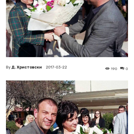
By
Д. Христовски
2017-03-22
190
0