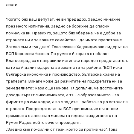
листи.
“Когато бях ваш депутат, не ви предадох. Заедно минахме
през много изпитания. Заедно се борихме да спасим
поминъка ви. Правих го, защото бях убедена, че е добре за
страната ни и за вашите семейства – да имате препитание.
Затова съм и тук днес”. Това заяви в Хаджидимово лидерът на
БСП Корнелия Нинова. По думите й хората от област
Благоевград са я направили истински народен представител,
като са й дали подкрепа за защитата на района. “БСП иска
българска икономика и производство, българска храна на
трапезата. Винаги може да разчитате на подкрепата ни за
земеделието”, каза още Нинова. Тя допълни, че достойните
доходи вървят с икономиката, а тя – с образованието – за
фирмите да има кадри, а за младите – работа, за да останат в
страната. Председателят на БСП припомни, че пътят към
промяната е започнал миналата година с издигането на
Румен Радев, който вече е президент.
„Заедно сме по-силни от тези, които са против нас“. Това