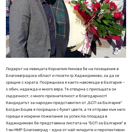
Лидерът на левицата Корнелия Нинова бе на посещение в
Благоевградска област и посети гр.Хаджидимово, за да се
срещне с хората. Посрещнаха я както навсякъде в България –
с обич, надежда и много вяра. Тя отвърна с присъщата си
сърдечност, с много признателност и благодарност!
Кандидатът за народен представител от „БСП за България“
Богдан Боцев я посрещна с букет цветя, а тя отправи към него
горещи и искрени пожелания за успех.На площада в
Хаджидимово бе представена листата на “БСП за България” в
1-ви МИР Благоевград – една от най-младите и перспективни