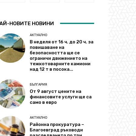
АЙ-НОВИТЕ НОВИНИ
АКТУАЛНО
В неделя от 16 ч. до 20 ч. за
повишаване на
безопасността ще се
ограничи движението на
тежкотоварните камиони
над 12 т в посока...
БЪЛГАРИЯ
От 9 август цените на
финансовите услуги ще са
само в евро
АКТУАЛНО
Районна прокуратура –
Благоевград ръководи
разследването по три