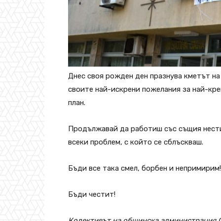
Днес своя рожден ден празнува кметът н
своите най-искрени пожелания за най-кре
план.
Продължавай да работиш със същия нести
всеки проблем, с който се сблъскваш.
Бъди все така смел, борбен и непримирим
Бъди честит!
Колективът на общинска администрация 