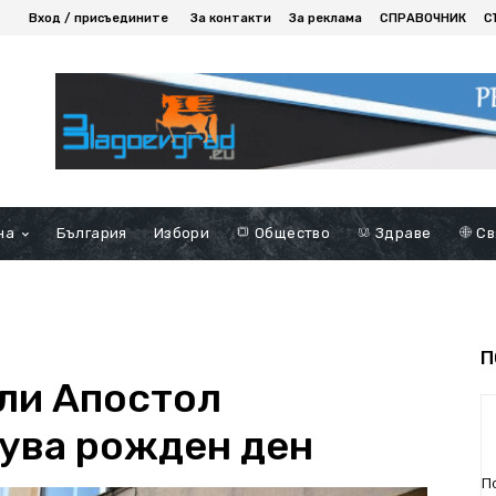
Вход / присъедините
За контакти
За реклама
СПРАВОЧНИК
С
на
България
Избори
Общество
Здраве
Св
П
ли Апостол
ува рожден ден
П