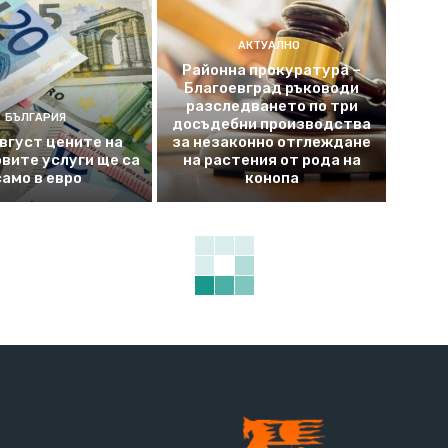
АКТУАЛНО
Районна прокуратура –
Благоевград ръководи
разследването по три
БЪЛГАРИЯ
досъдебни производства
август цените на
за незаконно отглеждане
вите услуги ще са
на растения от рода на
само в евро
конопа