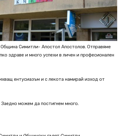
а Община Симитли- Апостол Апостолов. Отправяме
пко здраве и много успехи в личен и професионален
хващ ентусиазъм и с лекота намирай изход от
! Заедно можем да постигнем много.
Симитли и Общински съвет Симитли