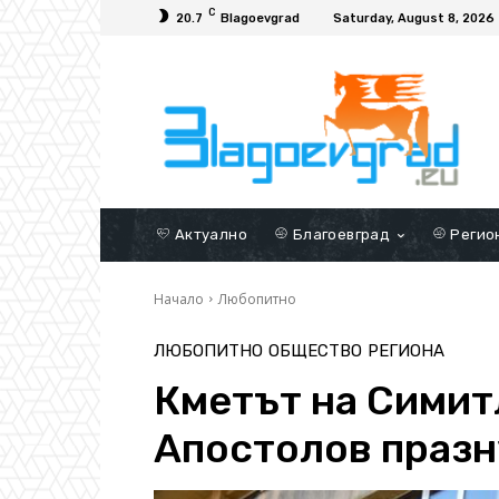
C
20.7
Blagoevgrad
Saturday, August 8, 2026
Актуално
Благоевград
Регио
Начало
Любопитно
ЛЮБОПИТНО
ОБЩЕСТВО
РЕГИОНА
Кметът на Симит
Апостолов празн