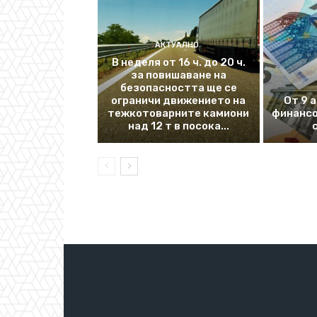
АКТУАЛНО
В неделя от 16 ч. до 20 ч.
за повишаване на
безопасността ще се
ограничи движението на
От 9 
тежкотоварните камиони
финансо
над 12 т в посока...