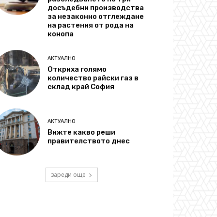
досъдебни производства
за незаконно отглеждане
на растения от рода на
конопа
АКТУАЛНО
Откриха голямо
количество райски газ в
склад край София
АКТУАЛНО
Вижте какво реши
правителството днес
зареди още