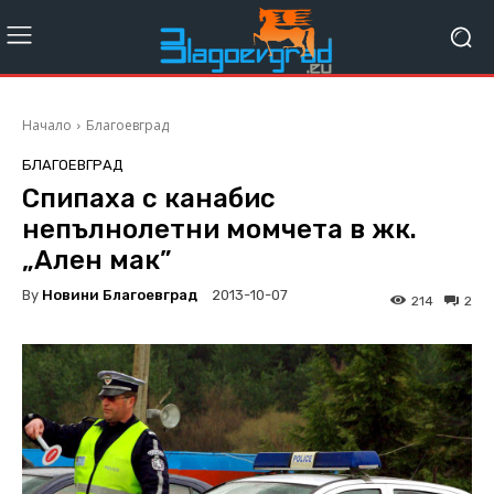
Начало
Благоевград
БЛАГОЕВГРАД
Спипаха с канабис
непълнолетни момчета в жк.
„Ален мак”
By
Новини Благоевград
2013-10-07
214
2