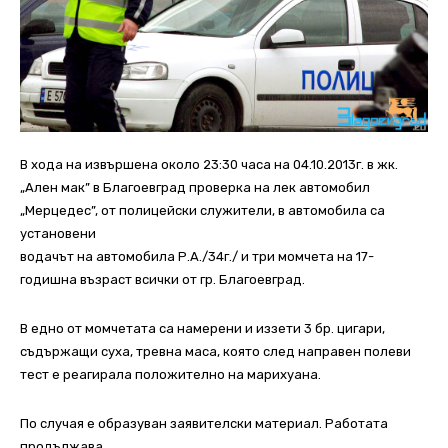
В хода на извършена около 23:30 часа на 04.10.2013г. в жк.
„Ален мак” в Благоевград проверка на лек автомобил
„Мерцедес”, от полицейски служители, в автомобила са
установени
водачът на автомобила Р.А./34г./ и три момчета на 17-
годишна възраст всички от гр. Благоевград.
В едно от момчетата са намерени и иззети 3 бр. цигари,
съдържащи суха, тревна маса, която след направен полеви
тест е реагирала положително на марихуана.
По случая е образуван заявителски материал. Работата
продължава.