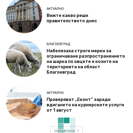
АКТУАЛНО
Вижте какво реши
правителството днес
БЛАГОЕВГРАД
Набелязаха строги мерки за
ограничаване разпространението
на шарка по овцете и козите на
територията на област
Благоевград
АКТУАЛНО
Проверяват „Еконт“ заради
вдигането на куриерските услуги
от 1 август
зареди още