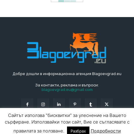
Добре дошли в информационна агенция Blagoevgrad.eu
За контакти, реклама и въпроси:
blagoevgrad.eu@gmail.com
Сайтът използва "бисквитки" за улеснение на Вашето
сърфиране. Използвайки този сайт, Вие се съгласявате с
© Blagoevgrad.EU 2010 - 2026
Общи условия
|
правилата за ползване.
Подробности
Разбрах