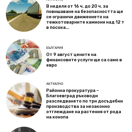
В неделя от 16 ч. до 20 ч. за
повишаване на безопасността ще
се ограничи движението на
тежкотоварните камиони над 12 т
в посока...
БЪЛГАРИЯ
От 9 август цените на
финансовите услуги ще са само в
евро
АКТУАЛНО
Районна прокуратура –
Благоевград ръководи
разследването по три досъдебни
производства за незаконно
отглеждане на растения от рода
на конопа