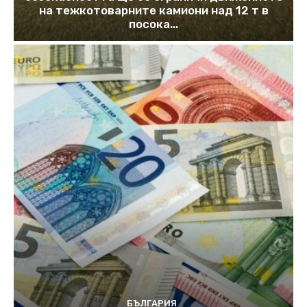
на тежкотоварните камиони над 12 т в
посока...
БЪЛГАРИЯ