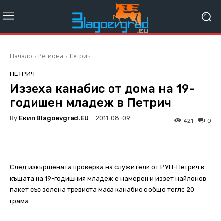
Начало
Региона
Петрич
ПЕТРИЧ
Иззеха канабис от дома на 19-
годишен младеж в Петрич
By
Екип Blagoevgrad.EU
2011-08-09
421
0
След извършената проверка на служители от РУП-Петрич в
къщата на 19-годишния младеж е намерен и иззет найлонов
пакет със зелена тревиста маса канабис с общо тегло 20
грама.