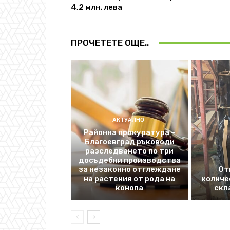
4,2 млн. лева
ПРОЧЕТЕТЕ ОЩЕ..
АКТУАЛНО
Районна прокуратура –
Благоевград ръководи
разследването по три
досъдебни производства
за незаконно отглеждане
От
на растения от рода на
количе
конопа
скл