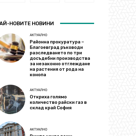
АЙ-НОВИТЕ НОВИНИ
АКТУАЛНО
Районна прокуратура –
Благоевград ръководи
разследването по три
досъдебни производства
за незаконно отглеждане
на растения от рода на
конопа
АКТУАЛНО
Откриха голямо
количество райски газ в
склад край София
АКТУАЛНО