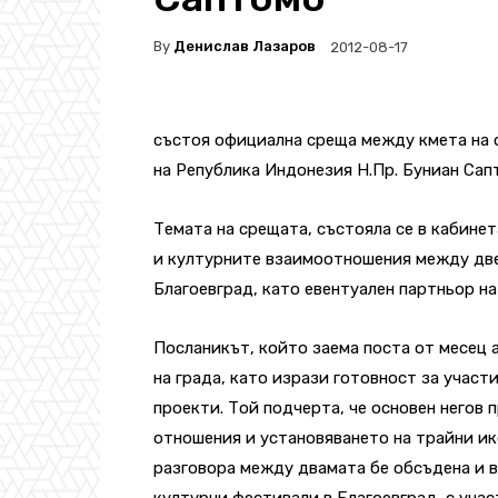
By
Денислав Лазаров
2012-08-17
състоя официална среща между кмета на 
на Република Индонезия Н.Пр. Буниан Сап
Темата на срещата, състояла се в кабине
и културните взаимоотношения между двет
Благоевград, като евентуален партньор н
Посланикът, който заема поста от месец 
на града, като изрази готовност за учас
проекти. Той подчерта, че основен негов
отношения и установяването на трайни и
разговора между двамата бе обсъдена и 
културни фестивали в Благоевград, с уча