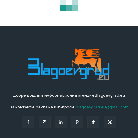
Добре дошли в информационна агенция Blagoevgrad.eu
За контакти, реклама и въпроси:
blagoevgrad.eu@gmail.com