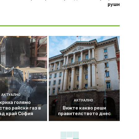
руши
АКТУАЛНО
АКТУАЛНО
криха голямо
ство райски газ в
Вижте какво реши
ад край София
правителството днес