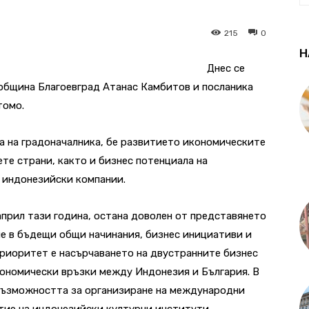
215
0
Н
Днес се
община Благоевград Атанас Камбитов и посланика
томо.
та на градоначалника, бе развитието икономическите
е страни, както и бизнес потенциала на
а индонезийски компании.
април тази година, остана доволен от представянето
тие в бъдещи общи начинания, бизнес инициативи и
 приоритет е насърчаването на двустранните бизнес
кономически връзки между Индонезия и България. В
възможността за организиране на международни
стие на индонезийски културни институти.