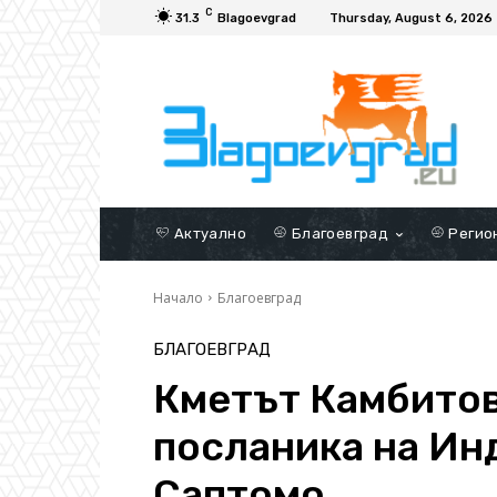
C
31.3
Blagoevgrad
Thursday, August 6, 2026
Актуално
Благоевград
Регио
Начало
Благоевград
БЛАГОЕВГРАД
Кметът Камбитов
посланика на Ин
Саптомо