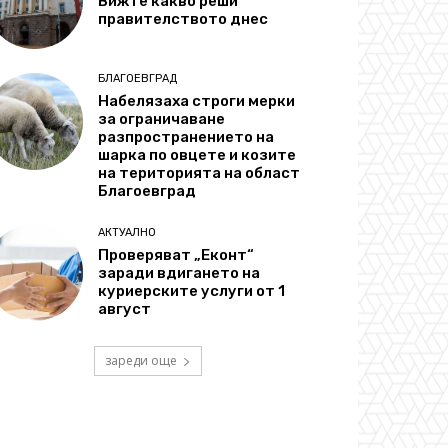
Вижте какво реши
правителството днес
БЛАГОЕВГРАД
Набелязаха строги мерки
за ограничаване
разпространението на
шарка по овцете и козите
на територията на област
Благоевград
АКТУАЛНО
Проверяват „Еконт“
заради вдигането на
куриерските услуги от 1
август
зареди още