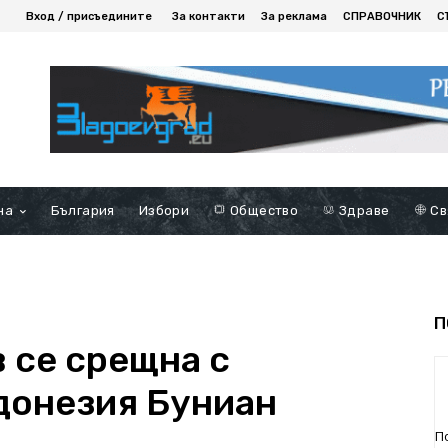
Вход / присъедините
За контакти
За реклама
СПРАВОЧНИК
С
на
България
Избори
Общество
Здраве
Св
П
 се срещна с
донезия Буниан
П