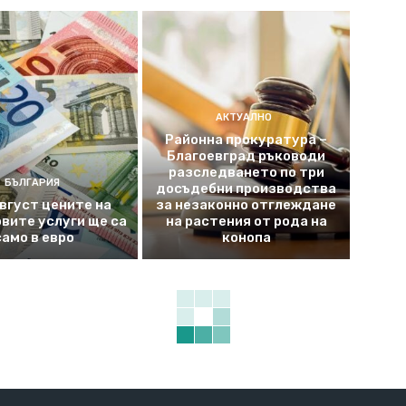
АКТУАЛНО
Районна прокуратура –
Благоевград ръководи
разследването по три
БЪЛГАРИЯ
досъдебни производства
август цените на
за незаконно отглеждане
вите услуги ще са
на растения от рода на
само в евро
конопа