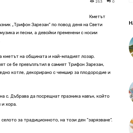
253
0
Кметът
Н
зник „Трифон Зарезан“ по повод деня на Свети
узика и песни, а девойки пременени с носии
.
а кметът на общината и най-младият лозар.
ят се бе превъплътил в самият Трифон Зарезан,
медно котле, декорирано с чемшир за плодородие и
на с. Дъбрава да посрещнат празника навън, който
 и хора.
 селото за традиционното, на този ден “зарязване“.