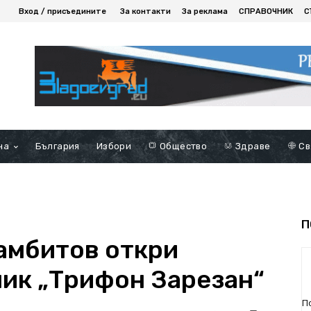
Вход / присъедините
За контакти
За реклама
СПРАВОЧНИК
С
на
България
Избори
Общество
Здраве
Св
П
амбитов откри
ик „Трифон Зарезан“
П