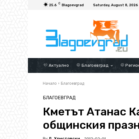
C
25.6
Blagoevgrad
Saturday, August 8, 2026
Актуално
Благоевград
Регио
Начало
Благоевград
БЛАГОЕВГРАД
Кметът Атанас К
общинския празн
By
Д. Христовски
2012-02-01