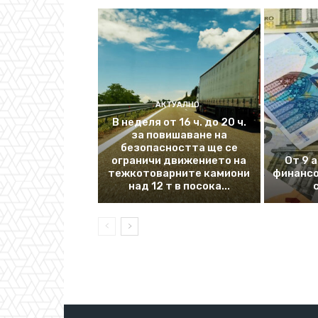
АКТУАЛНО
В неделя от 16 ч. до 20 ч.
за повишаване на
безопасността ще се
ограничи движението на
От 9 
тежкотоварните камиони
финансо
над 12 т в посока...