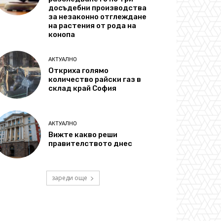
досъдебни производства
за незаконно отглеждане
на растения от рода на
конопа
АКТУАЛНО
Откриха голямо
количество райски газ в
склад край София
АКТУАЛНО
Вижте какво реши
правителството днес
зареди още