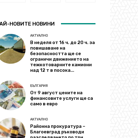
АЙ-НОВИТЕ НОВИНИ
АКТУАЛНО
В неделя от 16 ч. до 20 ч. за
повишаване на
безопасността ще се
ограничи движението на
тежкотоварните камиони
над 12 т в посока...
БЪЛГАРИЯ
От 9 август цените на
финансовите услуги ще са
само в евро
АКТУАЛНО
Районна прокуратура –
Благоевград ръководи
разследването по три