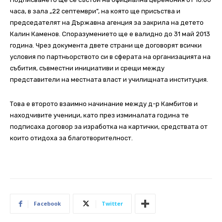
часа, в зала „22 септември”, на която ще присъства и
председателят на Държавна агенция за закрила на детето
Калин Каменов. Споразумението ще е валидно до 31 май 2013
година. Чрез документа двете страни ще договорят всички
условия по партньорството си в сферата на организацията на
събития, съвместни инициативи и срещи между
представители на местната власт и училищната институция.
Това е второто взаимно начинание между д-р Камбитов и
находчивите ученици, като през изминалата година те
подписаха договор за изработка на картички, средствата от
които отидоха за благотворителност.
Facebook
Twitter