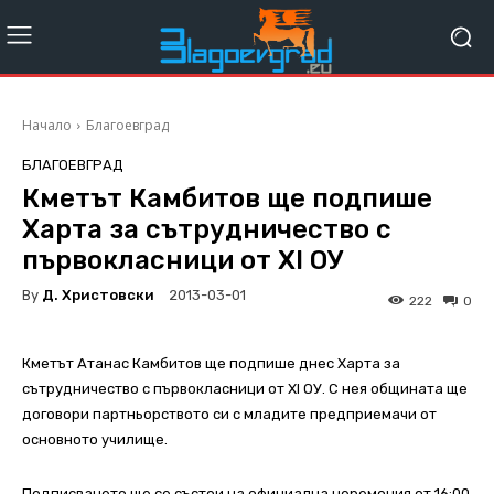
Начало
Благоевград
БЛАГОЕВГРАД
Кметът Камбитов ще подпише
Харта за сътрудничество с
първокласници от XI ОУ
By
Д. Христовски
2013-03-01
222
0
Кметът Атанас Камбитов ще подпише днес Харта за
сътрудничество с първокласници от XI ОУ. С нея общината ще
договори партньорството си с младите предприемачи от
основното училище.
Подписването ще се състои на официална церемония от 16:00