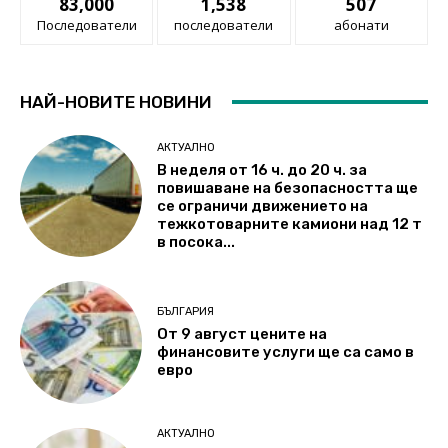
83,000
1,538
507
Последователи
последователи
абонати
НАЙ-НОВИТЕ НОВИНИ
АКТУАЛНО
В неделя от 16 ч. до 20 ч. за
повишаване на безопасността ще
се ограничи движението на
тежкотоварните камиони над 12 т
в посока...
БЪЛГАРИЯ
От 9 август цените на
финансовите услуги ще са само в
евро
АКТУАЛНО