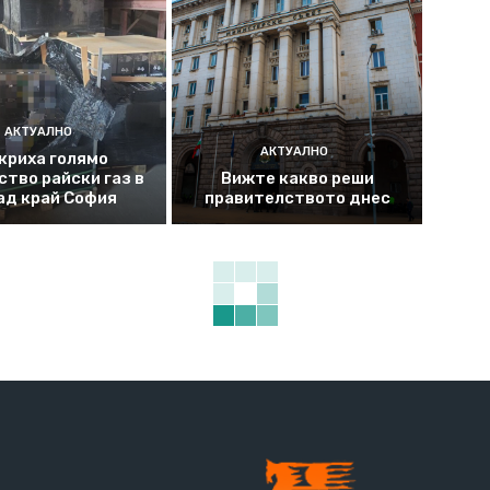
АКТУАЛНО
АКТУАЛНО
криха голямо
ство райски газ в
Вижте какво реши
ад край София
правителството днес