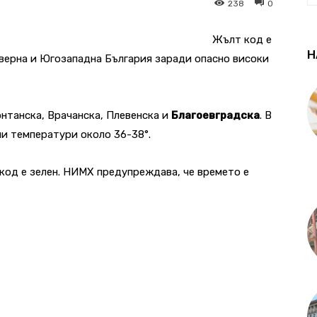
238
0
Жълт код е
Н
Северна и Югозападна България заради опасно високи
онтанска, Врачанска, Плевенска и
Благоевградска
. В
и температури около 36-38°.
 код е зелен. НИМХ предупреждава, че времето е