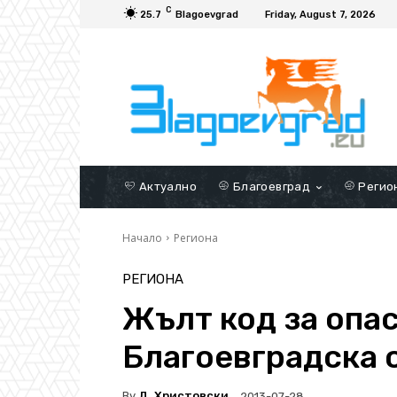
C
25.7
Blagoevgrad
Friday, August 7, 2026
Актуално
Благоевград
Регио
Начало
Региона
РЕГИОНА
Жълт код за опа
Благоевградска 
By
Д. Христовски
2013-07-28