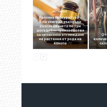
АКТУАЛНО
Районна прокуратура –
Благоевград ръководи
разследването по три
досъдебни производства
за незаконно отглеждане
От
на растения от рода на
количе
конопа
скл