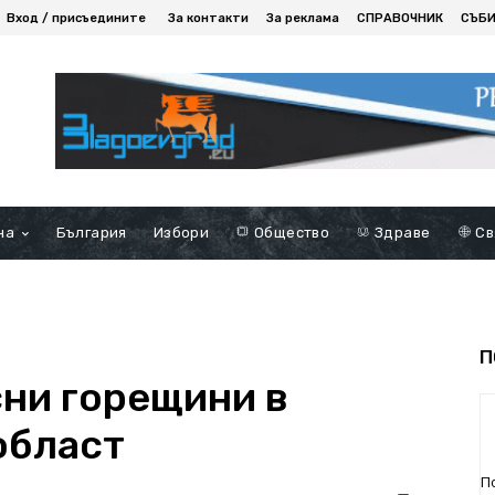
Вход / присъедините
За контакти
За реклама
СПРАВОЧНИК
СЪБ
на
България
Избори
Общество
Здраве
Св
П
сни горещини в
област
П