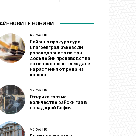
АЙ-НОВИТЕ НОВИНИ
АКТУАЛНО
Районна прокуратура –
Благоевград ръководи
разследването по три
досъдебни производства
за незаконно отглеждане
на растения от рода на
конопа
АКТУАЛНО
Откриха голямо
количество райски газ в
склад край София
АКТУАЛНО