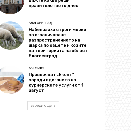
Вижте какво реши
правителството днес
БЛАГОЕВГРАД
Набелязаха строги мерки
за ограничаване
разпространението на
шарка по овцете и козите
на територията на област
Благоевград
АКТУАЛНО
Проверяват „Еконт“
заради вдигането на
куриерските услуги от 1
август
зареди още