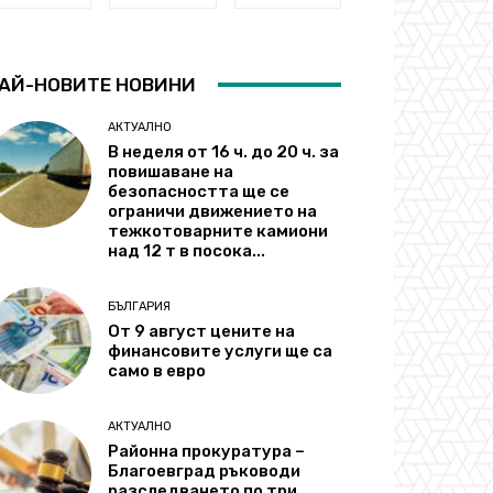
АЙ-НОВИТЕ НОВИНИ
АКТУАЛНО
В неделя от 16 ч. до 20 ч. за
повишаване на
безопасността ще се
ограничи движението на
тежкотоварните камиони
над 12 т в посока...
БЪЛГАРИЯ
От 9 август цените на
финансовите услуги ще са
само в евро
АКТУАЛНО
Районна прокуратура –
Благоевград ръководи
разследването по три