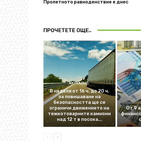
Пролетното равноденствие е днес
ПРОЧЕТЕТЕ ОЩЕ..
АКТУАЛНО
В неделя от 16 ч. до 20 ч.
за повишаване на
безопасността ще се
ограничи движението на
От 9 
тежкотоварните камиони
финансо
над 12 т в посока...