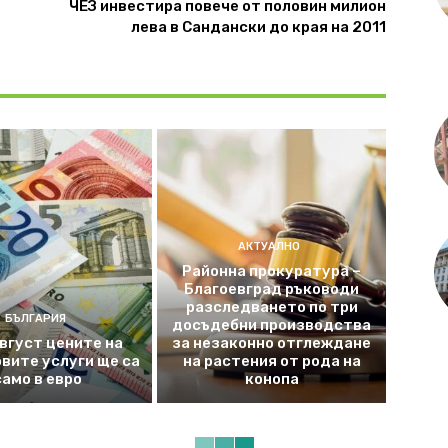
ЧЕЗ инвестира повече от половин милион
лева в Сандански до края на 2011
АКТУАЛНО
Районна прокуратура –
Благоевград ръководи
разследването по три
БЪЛГАРИЯ
досъдебни производства
август цените на
за незаконно отглеждане
вите услуги ще са
на растения от рода на
само в евро
конопа