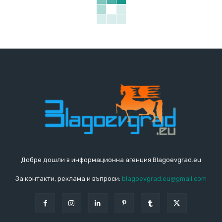
Добре дошли в информационна агенция Blagoevgrad.eu
За контакти, реклама и въпроси:
blagoevgrad.eu@gmail.com