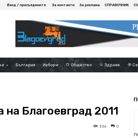
Вход / присъедините
За контакти
За реклама
СПРАВОЧНИК
С
на
България
Избори
Общество
Здраве
Св
П
 на Благоевград 2011
336
0
П