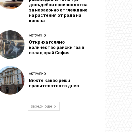
досъдебни производства
за незаконно отглеждане
на растения от рода на
конопа
АКТУАЛНО
Откриха голямо
количество райски газ в
склад край София
АКТУАЛНО
Вижте какво реши
правителството днес
зареди още