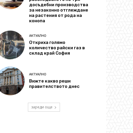
досъдебни производства
за незаконно отглеждане
на растения от рода на
конопа
АКТУАЛНО
Откриха голямо
количество райски газ в
склад край София
АКТУАЛНО
Вижте какво реши
правителството днес
зареди още