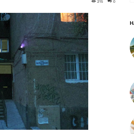
215
0
Н