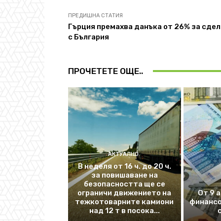
ПРЕДИШНА СТАТИЯ
Гърция премахва данъка от 26% за сде
с България
ПРОЧЕТЕТЕ ОЩЕ..
АКТУАЛНО
В неделя от 16 ч. до 20 ч.
за повишаване на
безопасността ще се
ограничи движението на
От 9 
тежкотоварните камиони
финансо
над 12 т в посока...