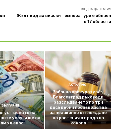
СЛЕДВАЩА СТАТИЯ
лки
Жълт код за високи температури е обявен
в 17 области
АКТУАЛНО
Районна прокуратура –
Благоевград ръководи
разследването по три
БЪЛГАРИЯ
досъдебни производства
август цените на
за незаконно отглеждане
вите услуги ще са
на растения от рода на
само в евро
конопа