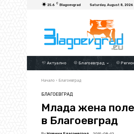
C
25.6
Blagoevgrad
Saturday, August 8, 2026
Актуално
Благоевград
Регио
Начало
Благоевград
БЛАГОЕВГРАД
Млада жена поле
в Благоевград
By
Новини Благоевград
2015-08-12