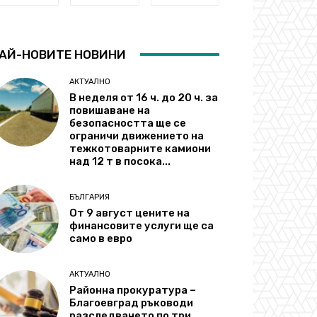
АЙ-НОВИТЕ НОВИНИ
АКТУАЛНО
В неделя от 16 ч. до 20 ч. за
повишаване на
безопасността ще се
ограничи движението на
тежкотоварните камиони
над 12 т в посока...
БЪЛГАРИЯ
От 9 август цените на
финансовите услуги ще са
само в евро
АКТУАЛНО
Районна прокуратура –
Благоевград ръководи
разследването по три