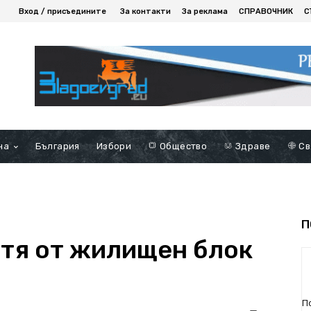
Вход / присъедините
За контакти
За реклама
СПРАВОЧНИК
С
на
България
Избори
Общество
Здраве
Св
П
тя от жилищен блок
П