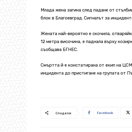
Млада жена загина след падане от стълб
блок в Благоевград. Сигналът за инцидента
Жената най-вероятно е скочила, отваряйк
12 метра височина, е паднала върху козирк
съобщава БГНЕС.
Смъртта й е констатирана от екип на ЦС
инцидента до пристигане на групата от П
Facebook
Сподели