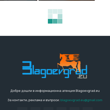
Добре дошли в информационна агенция Blagoevgrad.eu
За контакти, реклама и въпроси:
blagoevgrad.eu@gmail.com