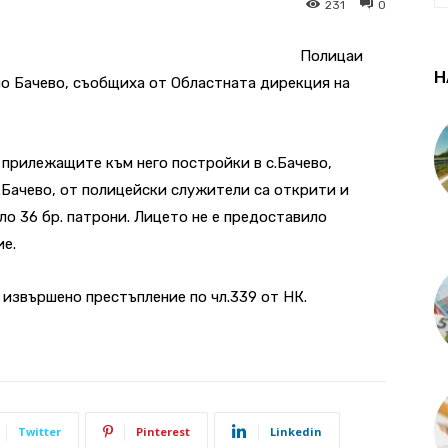
231
0
Полицаи
Н
ло Бачево, съобщиха от Областната дирекция на
 прилежащите към него постройки в с.Бачево,
 с.Бачево, от полицейски служители са открити и
оло 36 бр. патрони. Лицето не е предоставило
ие.
извършено престъпление по чл.339 от НК.
Twitter
Pinterest
Linkedin