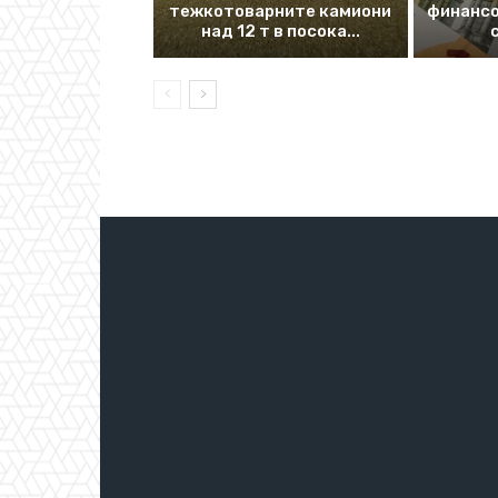
тежкотоварните камиони
финансо
над 12 т в посока...