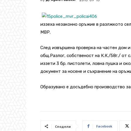
иззеха незaконно оръжие в разлжкото се
МВР.
След извършена проверка на частен дом и
общ.Разлог, собственост на К.К./58г./ от
иззети 3 бр. пистолети, ловна пушка и ок
документ за носене и съхранение на оръж
Образувано е досъдебно производство за 
Facebook
Сподели