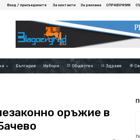
Вход / присъедините
За контакти
За реклама
СПРАВОЧНИК
С
на
България
Избори
Общество
Здраве
Св
П
незaконно оръжие в
Бачево
П