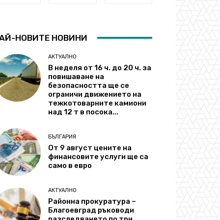
АЙ-НОВИТЕ НОВИНИ
АКТУАЛНО
В неделя от 16 ч. до 20 ч. за
повишаване на
безопасността ще се
ограничи движението на
тежкотоварните камиони
над 12 т в посока...
БЪЛГАРИЯ
От 9 август цените на
финансовите услуги ще са
само в евро
АКТУАЛНО
Районна прокуратура –
Благоевград ръководи
разследването по три