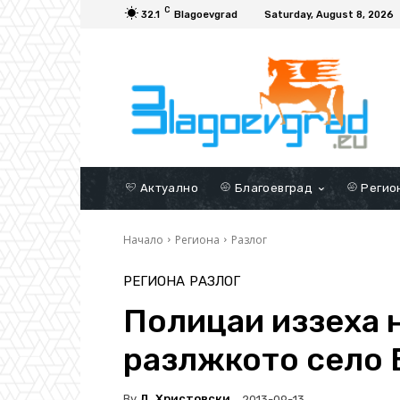
C
32.1
Blagoevgrad
Saturday, August 8, 2026
Актуално
Благоевград
Регио
Начало
Региона
Разлог
РЕГИОНА
РАЗЛОГ
Полицаи иззеха 
разлжкото село 
By
Д. Христовски
2013-09-13