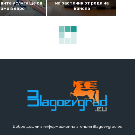
вите услуги ще са
на растения от рода на
само в евро
конопа
Добре дошли в информационна агенция Blagoevgrad.eu