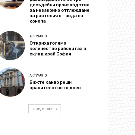
досъдебни производства
за незаконно отглеждане
на растения от рода на
конопа
АКТУАЛНО
Откриха голямо
количество райски газ в
склад край София
АКТУАЛНО
Вижте какво реши
правителството днес
зареди още