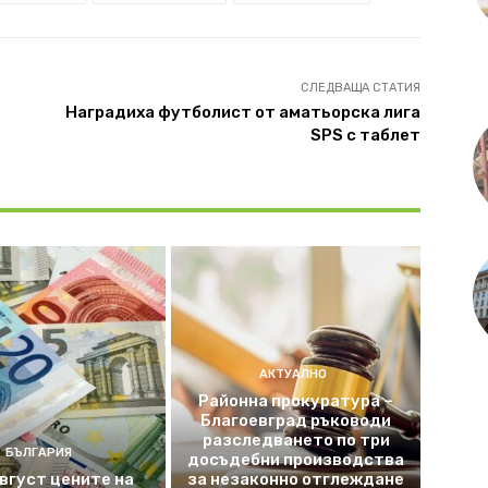
СЛЕДВАЩА СТАТИЯ
Наградиха футболист от aматьорска лига
SPS с таблет
АКТУАЛНО
Районна прокуратура –
Благоевград ръководи
разследването по три
БЪЛГАРИЯ
досъдебни производства
август цените на
за незаконно отглеждане