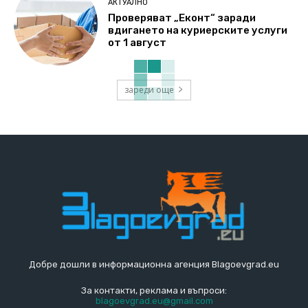
АКТУАЛНО
Проверяват „Еконт“ заради
вдигането на куриерските услуги
от 1 август
зареди още
Добре дошли в информационна агенция Blagoevgrad.eu
За контакти, реклама и въпроси:
blagoevgrad.eu@gmail.com