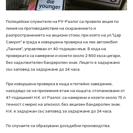
Полицейски служители на РУ-Разлог са провели акция по
линия на противодействие на съхранението и
разпространението на акцизни стоки, при която на ул.”Цар
Самуил” в града е извършена проверка на лек автомобил
„Ланчия”, управляван от 40-годишен мъж. В хода на
проверката са намерени и иззети около 2 850 къса цигари,
без задължителен бандеролен знак. Лицето е задържано
със заповед за задържане до 24 часа.
При извършена проверка в къща и питейно заведение,
находящо се на приземния етаж на къщата, стопанисвани от
47-годишният Н.К. от Разлог, са намерени и иззети около 75 л.
течност с мирис на алкохол, без акцизен бандеролен знак.
Н.К. е задържан със заповед за задържане до 24 часа.
По случаите са образувани досъдебни производства.