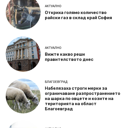
АКТУАЛНО
Откриха голямо количество
райски газ в склад край София
АКТУАЛНО
Вижте какво реши
правителството днес
БЛАГОЕВГРАД
Набелязаха строги мерки за
ограничаване разпространението
на шарка по овцете и козите на
територията на област
Благоевград