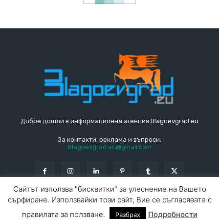
Добре дошли в информационна агенция Blagoevgrad.eu
За контакти, реклама и въпроси:
blagoevgrad.eu@gmail.com
Сайтът използва "бисквитки" за улеснение на Вашето
сърфиране. Използвайки този сайт, Вие се съгласявате с
© Blagoevgrad.EU 2010 - 2026
Общи условия
|
правилата за ползване.
Подробности
Разбрах