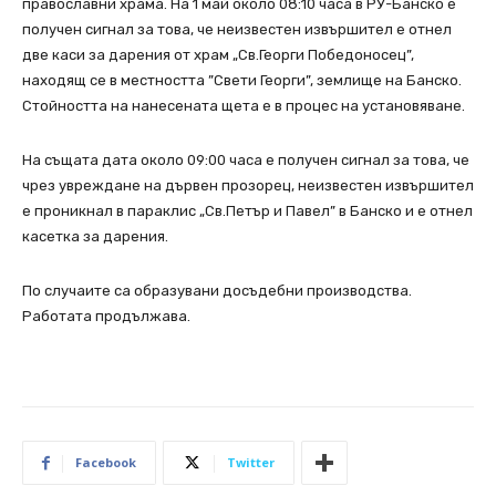
православни храма. На 1 май около 08:10 часа в РУ-Банско е
получен сигнал за това, че неизвестен извършител е отнел
две каси за дарения от храм „Св.Георги Победоносец”,
находящ се в местността ”Свети Георги”, землище на Банско.
Стойността на нанесената щета е в процес на установяване.
На същата дата около 09:00 часа е получен сигнал за това, че
чрез увреждане на дървен прозорец, неизвестен извършител
е проникнал в параклис „Св.Петър и Павел” в Банско и е отнел
касетка за дарения.
По случаите са образувани досъдебни производства.
Работата продължава.
Facebook
Twitter