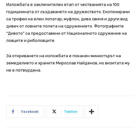
Изложбата е заключителен етап от честванията на 100
годишнината от създаването на дружеството. Експонирани
са трофеи на елен лопатар, муфлон, дива свиня и други вид
дивеч от ловните полета на сдружението. Фотографиите
“Дивото” са предоставени от Националното сдружение на
ловците и риболовците.
За откриването на изложбата е поканен министърът на
земеделието и храните Мирослав Найденов, но визитата му
не е потвърдена.
Facebook
Twitter