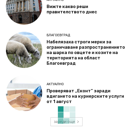
Вижте какво реши
правителството днес
БЛАГОЕВГРАД
Набелязаха строги мерки за
ограничаване разпространението
на шарка по овцете и козите на
територията на област
Благоевград
АКТУАЛНО
Проверяват „Еконт“ заради
вдигането на куриерските услуги
от 1 август
зареди още