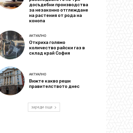
досъдебни производства
за незаконно отглеждане
на растения от рода на
конопа
АКТУАЛНО
Откриха голямо
количество райски газ в
склад край София
АКТУАЛНО
Вижте какво реши
правителството днес
зареди още