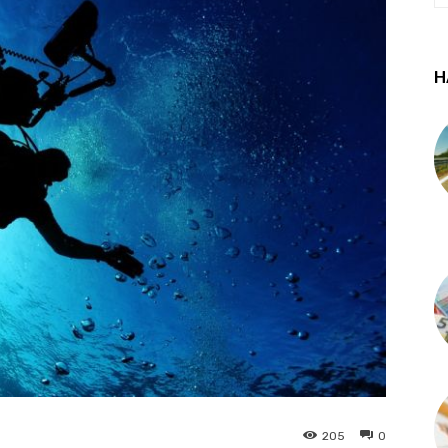
Н
205
0