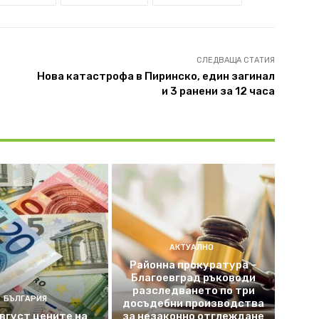
СЛЕДВАЩА СТАТИЯ
Нова катастрофа в Пиринско, един загинал
и 3 ранени за 12 часа
АКТУАЛНО
Районна прокуратура –
Благоевград ръководи
разследването по три
БЪЛГАРИЯ
досъдебни производства
август цените на
за незаконно отглеждане