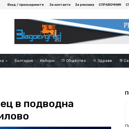
Вход / присъедините
За контакти
За реклама
СПРАВОЧНИК
С
на
България
Избори
Общество
Здраве
Св
П
ец в подводна
илово
П