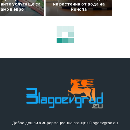
вите услуги ще са
на растения от рода на
само в евро
конопа
Добре дошли в информационна агенция Blagoevgrad.eu