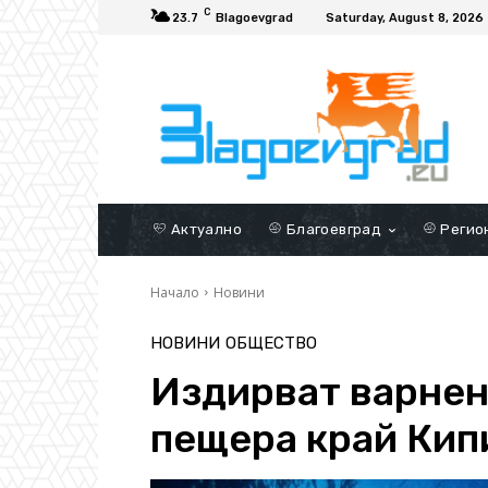
C
23.7
Blagoevgrad
Saturday, August 8, 2026
Актуално
Благоевград
Регио
Начало
Новини
НОВИНИ
ОБЩЕСТВО
Издирват варнен
пещера край Кип