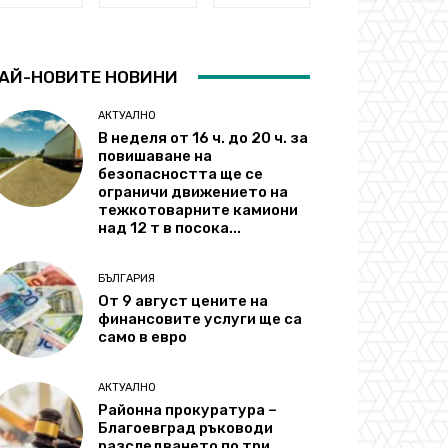
АЙ-НОВИТЕ НОВИНИ
АКТУАЛНО
В неделя от 16 ч. до 20 ч. за
повишаване на
безопасността ще се
ограничи движението на
тежкотоварните камиони
над 12 т в посока...
БЪЛГАРИЯ
От 9 август цените на
финансовите услуги ще са
само в евро
АКТУАЛНО
Районна прокуратура –
Благоевград ръководи
разследването по три