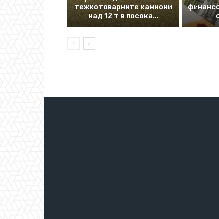
тежкотоварните камиони
финансо
над 12 т в посока...