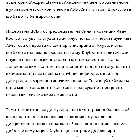
аудитория „Андрей Делчев”, Академичен център „Балкански”
в университетския комплекс на АУБ „Скаптопара”. Дискусията
ще бъде на български език.
Лидерът на ДСБ и съпредседател на Синята коалиция Иван
Костов гостува на студентския клуб по политически науки към
АУБ. Това е първата лекция, организирана от Клуба, и с нея
ще бъде отбелязано създаването му. Клубът по политически
науки е политически неутрална организация, целяща да
допринесе към академичния процес и да даде на студентите
възможност да се срещнат с публични фигури, с които да
дискутират съврменни значими въпроси. Този клуб събира на
едно място хора, които живо се интересуват от процесите,
оказващи влияние върху живота ни.
Темите, които ще се дискутират, ще бъдат разнообразни, той
като политиката е свързващо звено между различни
дисциплини от широк диапазон. Чрез конференции, лекции,
дебати и симулации, Клубът ще се стреми да разшири