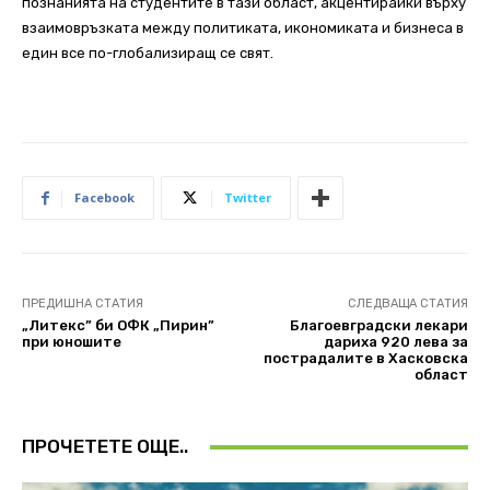
познанията на студентите в тази област, акцентирайки върху
взаимовръзката между политиката, икономиката и бизнеса в
един все по-глобализиращ се свят.
Facebook
Twitter
ПРЕДИШНА СТАТИЯ
СЛЕДВАЩА СТАТИЯ
„Литекс” би ОФК „Пирин”
Благоевградски лекари
при юношите
дариха 920 лева за
пострадалите в Хасковска
област
ПРОЧЕТЕТЕ ОЩЕ..