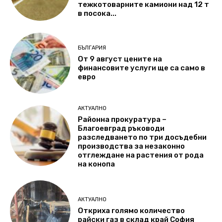
тежкотоварните камиони над 12 т
в посока...
БЪЛГАРИЯ
От 9 август цените на
финансовите услуги ще са само в
евро
АКТУАЛНО
Районна прокуратура –
Благоевград ръководи
разследването по три досъдебни
производства за незаконно
отглеждане на растения от рода
на конопа
АКТУАЛНО
Откриха голямо количество
райски газ в склад край София