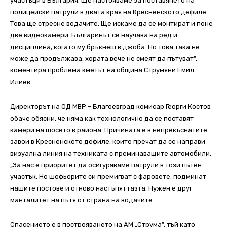
участъци в България. Ще настояваме за поставянето на
полицейски патрули в двата края на Кресненското дефиле.
Това ще стресне водачите. Ще искаме да се монтират и поне
две видеокамери. Българинът се научава на ред и
дисциплина, когато му бръкнеш в джоба. Но това така не
може да продължава, хората вече не смеят да пътуват”,
коментира проблема кметът на община Струмяни Емил
Илиев.
Директорът на ОД МВР – Благоевград комисар Георги Костов
обаче обясни, че няма как технологично да се поставят
камери на шосето в района. Причината е в непрекъснатите
завои в Кресненското дефиле, които пречат да се направи
визуална линия на техниката с преминаващите автомобили.
„За нас е приоритет да осигуряваме патрули в този пътен
участък. Но шофьорите си премигват с фаровете, подминат
нашите постове и отново настъпят газта. Нужен е друг
манталитет на пътя от страна на водачите.
Спасението е в построяването на АМ „Струма”, тъй като