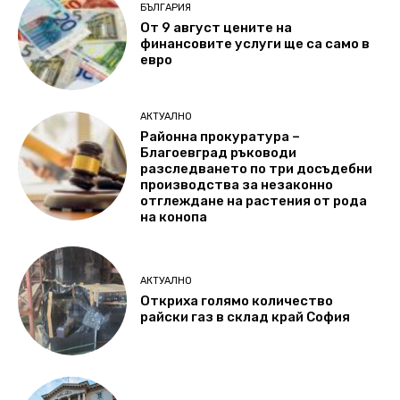
БЪЛГАРИЯ
От 9 август цените на
финансовите услуги ще са само в
евро
АКТУАЛНО
Районна прокуратура –
Благоевград ръководи
разследването по три досъдебни
производства за незаконно
отглеждане на растения от рода
на конопа
АКТУАЛНО
Откриха голямо количество
райски газ в склад край София