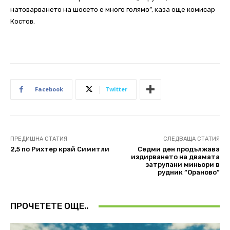
натоварването на шосето е много голямо”, каза още комисар
Костов.
Facebook
Twitter
ПРЕДИШНА СТАТИЯ
СЛЕДВАЩА СТАТИЯ
2,5 по Рихтер край Симитли
Седми ден продължава
издирването на двамата
затрупани миньори в
рудник “Ораново”
ПРОЧЕТЕТЕ ОЩЕ..