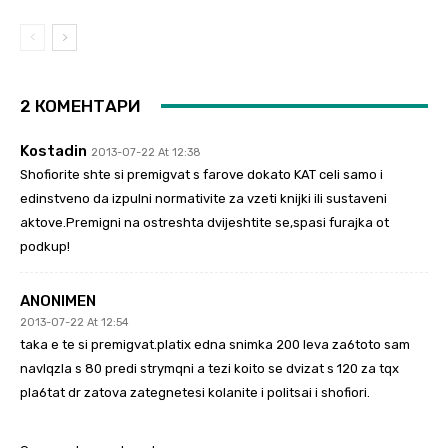
2 КОМЕНТАРИ
Kostadin
2013-07-22 At 12:38
Shofiorite shte si premigvat s farove dokato KAT celi samo i
edinstveno da izpulni normativite za vzeti knijki ili sustaveni
aktove.Premigni na ostreshta dvijeshtite se,spasi furajka ot
podkup!
ANONIMEN
2013-07-22 At 12:54
taka e te si premigvat.platix edna snimka 200 leva za6toto sam
navlqzla s 80 predi strymqni a tezi koito se dvizat s 120 za tqx
pla6tat dr zatova zategnetesi kolanite i politsai i shofiori.