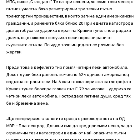
МПС, пише „Стандарт”. Те са притеснени, че само този месец в
пътния участък бяха регистрирани три тежки пътно-
транспортни произшествия, в които загина един американски
гражданин, а ранените бяха близо 20 При едната катастрофа
два автобуса се удариха в края на Кривия тунел, пострадаха
двама, още няколко получиха леки порезни рани от
счупените стъкла. По чудо този инцидент се размина без
жертви.
Преди това в дефилето тир помля четири леки автомобила.
Десет души бяха ранени, по-късно 62-годишен американец
издъхна от раните си. На 6 юли тежка верижна катастрофа в
Кривия тунел блокира главен път Е-79 за часове – удариха се
четири леки автомобила. Пострадаха петима души, сред тях
бе и бременна жена.
„Ще инициираме с колегите среща с ръководството на ОД
МВР – Благоевград. Длъжни сме да предприемем нещо, за да
ограничим тези катастрофи в един от най-опасните пътни