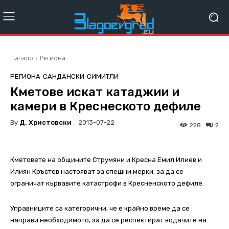
Начало
Региона
РЕГИОНА
САНДАНСКИ
СИМИТЛИ
Кметове искат катаджии и
камери в Креснеското дефиле
By
Д. Христовски
2013-07-22
228
2
Кметовете на общините Струмяни и Кресна Емил Илиев и
Илиян Кръстев настояват за спешни мерки, за да се
ограничат кървавите катастрофи в Кресненското дефиле.
Управниците са категорични, че е крайно време да се
направи необходимото, за да се респектират водачите на