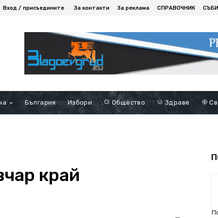
Вход / присъедините
За контакти
За реклама
СПРАВОЧНИК
СЪБ
на
България
Избори
Общество
Здраве
Св
П
вчар край
П