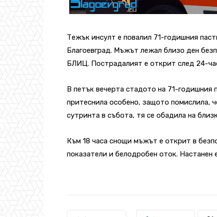
Тежък инсулт е повалил 71-годишния паст
Благоевград. Мъжът лежал близо ден без
БЛИЦ. Пострадалият е открит след 24-ча
В петък вечерта стадото на 71-годишния п
притеснила особено, защото помислила, че
сутринта в събота, тя се обадила на близ
Към 18 часа снощи мъжът е открит в безп
показатели и белодробен оток. Настанен е