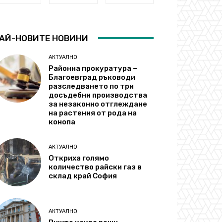
АЙ-НОВИТЕ НОВИНИ
АКТУАЛНО
Районна прокуратура –
Благоевград ръководи
разследването по три
досъдебни производства
за незаконно отглеждане
на растения от рода на
конопа
АКТУАЛНО
Откриха голямо
количество райски газ в
склад край София
АКТУАЛНО