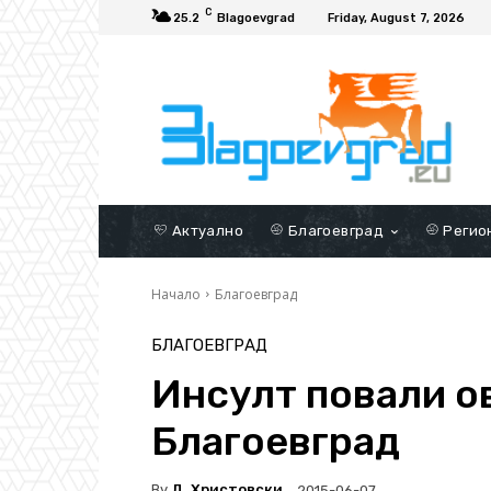
C
25.2
Blagoevgrad
Friday, August 7, 2026
Актуално
Благоевград
Регио
Начало
Благоевград
БЛАГОЕВГРАД
Инсулт повали о
Благоевград
By
Д. Христовски
2015-06-07