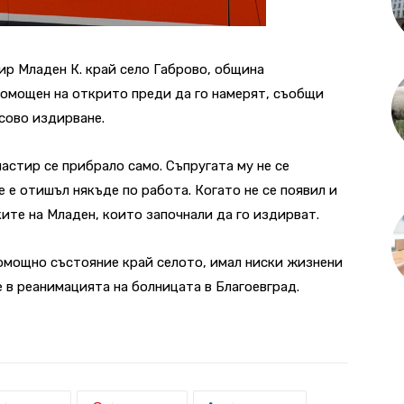
ир Младен К. край село Габрово, община
помощен на открито преди да го намерят, съобщи
сово издирване.
астир се прибрало само. Съпругата му не се
 е отишъл някъде по работа. Когато не се появил и
ките на Младен, които започнали да го издирват.
омощно състояние край селото, имал ниски жизнени
 в реанимацията на болницата в Благоевград.