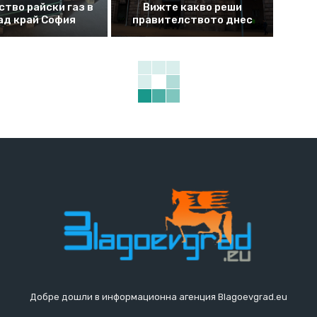
ство райски газ в
Вижте какво реши
ад край София
правителството днес
Добре дошли в информационна агенция Blagoevgrad.eu