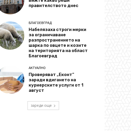
Вижте какво реши
правителството днес
БЛАГОЕВГРАД
Набелязаха строги мерки
за ограничаване
разпространението на
шарка по овцете и козите
на територията на област
Благоевград
АКТУАЛНО
Проверяват „Еконт“
заради вдигането на
куриерските услуги от 1
август
зареди още