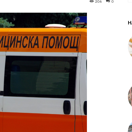
206
0
Н