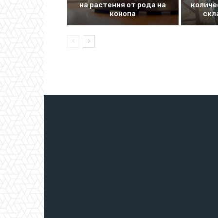
на растения от рода на
количе
конопа
скл