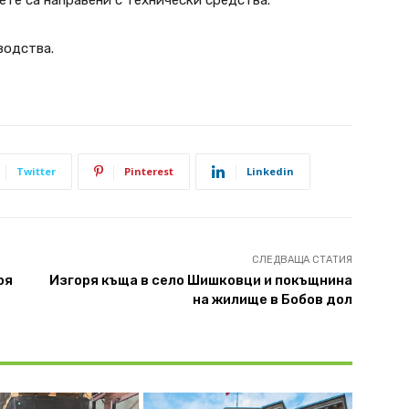
ете са направени с технически средства.
водства.
Twitter
Pinterest
Linkedin
СЛЕДВАЩА СТАТИЯ
оя
Изгоря къща в село Шишковци и покъщнина
на жилище в Бобов дол