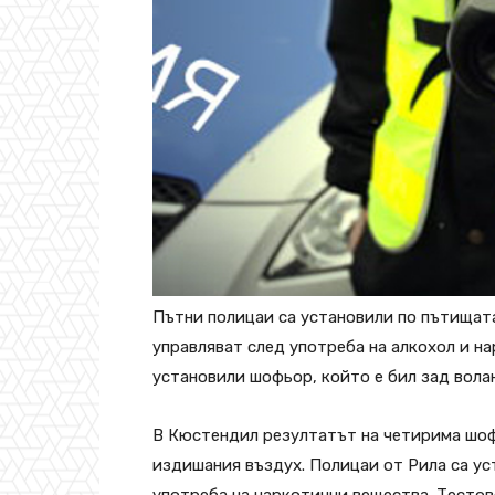
Пътни полицаи са установили по пътищат
управляват след употреба на алкохол и н
установили шофьор, който е бил зад волан
В Кюстендил резултатът на четирима шофьор
издишания въздух. Полицаи от Рила са ус