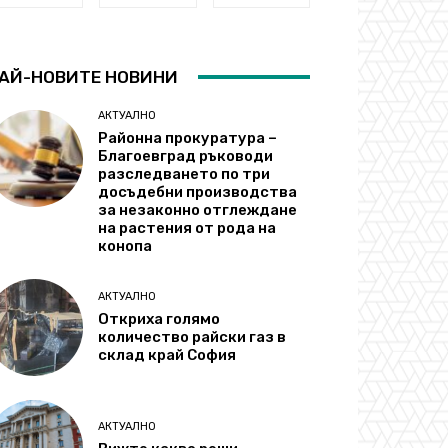
АЙ-НОВИТЕ НОВИНИ
АКТУАЛНО
Районна прокуратура –
Благоевград ръководи
разследването по три
досъдебни производства
за незаконно отглеждане
на растения от рода на
конопа
АКТУАЛНО
Откриха голямо
количество райски газ в
склад край София
АКТУАЛНО