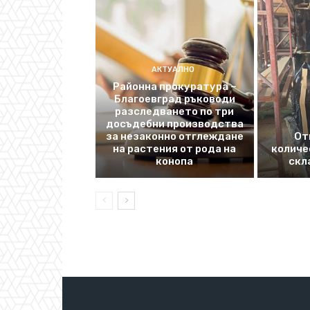
АКТУАЛНО
Районна прокуратура –
Благоевград ръководи
разследването по три
досъдебни производства
за незаконно отглеждане
От
на растения от рода на
количе
конопа
скл