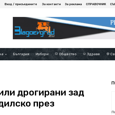
Вход / присъедините
За контакти
За реклама
СПРАВОЧНИК
СЪ
на
България
Избори
Общество
Здраве
Св
П
или дрогирани зад
дилско през
П