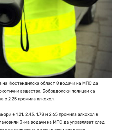
а на Кюстендилска област 8 водачи на МПС да
аркотични вещества. Бобовдолски полицаи са
а с 2.25 промила алкохол.
и е 1.21; 2.43; 1.78 и 2.65 промила алкохол в
тановили 3-ма водачи на МПС да управляват след