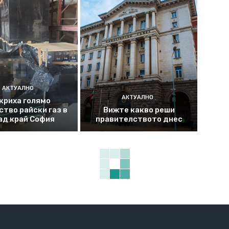
АКТУАЛНО
АКТУАЛНО
криха голямо
ство райски газ в
Вижте какво реши
ад край София
правителството днес