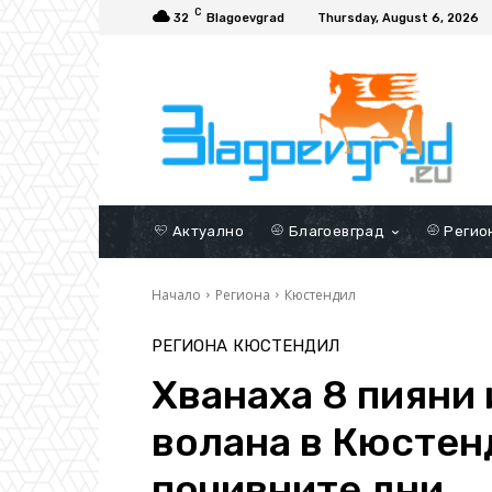
C
32
Blagoevgrad
Thursday, August 6, 2026
Актуално
Благоевград
Регио
Начало
Региона
Кюстендил
РЕГИОНА
КЮСТЕНДИЛ
Хванаха 8 пияни 
волана в Кюстен
почивните дни