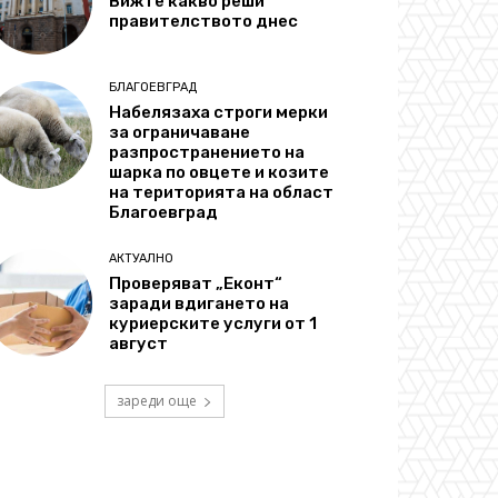
Вижте какво реши
правителството днес
БЛАГОЕВГРАД
Набелязаха строги мерки
за ограничаване
разпространението на
шарка по овцете и козите
на територията на област
Благоевград
АКТУАЛНО
Проверяват „Еконт“
заради вдигането на
куриерските услуги от 1
август
зареди още