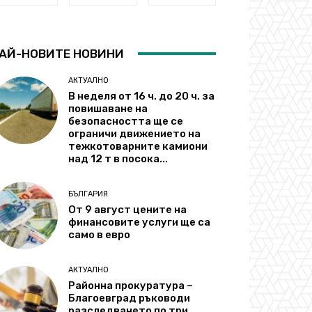
АЙ-НОВИТЕ НОВИНИ
АКТУАЛНО
В неделя от 16 ч. до 20 ч. за
повишаване на
безопасността ще се
ограничи движението на
тежкотоварните камиони
над 12 т в посока...
БЪЛГАРИЯ
От 9 август цените на
финансовите услуги ще са
само в евро
АКТУАЛНО
Районна прокуратура –
Благоевград ръководи
разследването по три