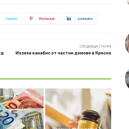
Twitter
Pinterest
Linkedin
СЛЕДВАЩА СТАТИЯ
ед
Иззеха канабис от частни домове в Кресна
АКТУАЛНО