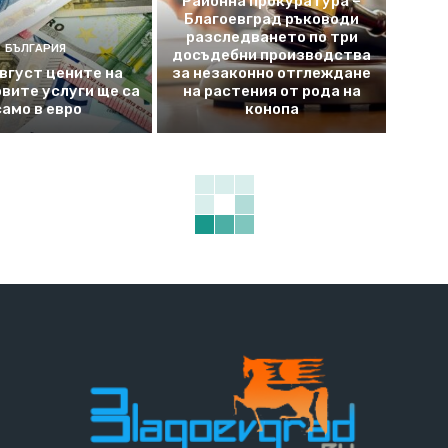
Районна прокуратура –
Благоевград ръководи
разследването по три
БЪЛГАРИЯ
досъдебни производства
август цените на
за незаконно отглеждане
вите услуги ще са
на растения от рода на
само в евро
конопа