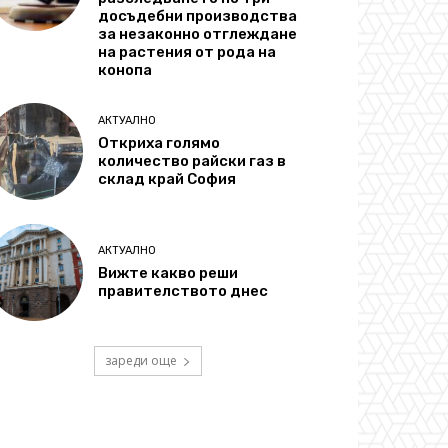
досъдебни производства
за незаконно отглеждане
на растения от рода на
конопа
АКТУАЛНО
Откриха голямо
количество райски газ в
склад край София
АКТУАЛНО
Вижте какво реши
правителството днес
зареди още