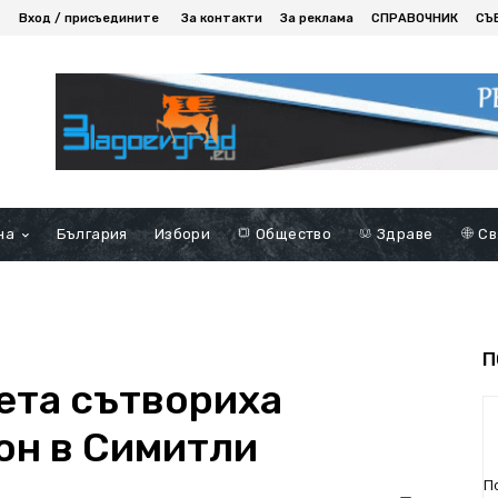
Вход / присъедините
За контакти
За реклама
СПРАВОЧНИК
СЪ
на
България
Избори
Общество
Здраве
Св
П
ета сътвориха
он в Симитли
П