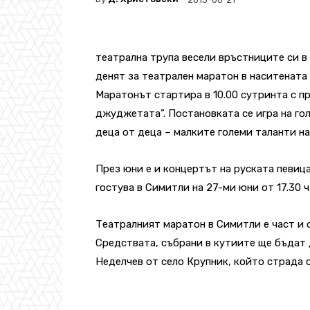
театрална трупа весели връстниците си в
денят за театрален маратон в наситената
Маратонът стартира в 10.00 сутринта с пр
джуджетата”. Постановката се игра на го
деца от деца – малките големи таланти н
През юни е и концертът на руската певиц
гостува в Симитли на 27-ми юни от 17.30 ч
Театралният маратон в Симитли е част и 
Средствата, събрани в кутиите ще бъдат
Неделчев от село Крупник, който страда 