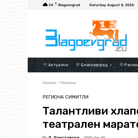
C
34
Blagoevgrad
Saturday, August 8, 2026
Актуално
Благоевград
Регио
Начало
Региона
РЕГИОНА
СИМИТЛИ
Талантливи хлап
театрален марат
By
Д. Христовски
2013-06-21