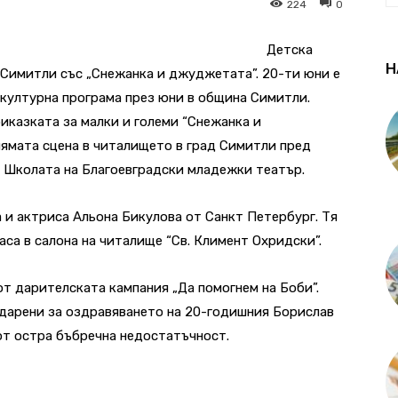
224
0
Детска
Н
 Симитли със „Снежанка и джуджетата”. 20-ти юни е
 културна програма през юни в община Симитли.
иказката за малки и големи “Снежанка и
лямата сцена в читалището в град Симитли пред
а Школата на Благоевградски младежки театър.
а и актриса Альона Бикулова от Санкт Петербург. Тя
аса в салона на читалище “Св. Климент Охридски”.
от дарителската кампания „Да помогнем на Боби”.
 дарени за оздравяването на 20-годишния Борислав
от остра бъбречна недостатъчност.