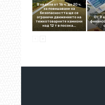
В неделя от 16 ч. до 20 ч.
за повишаване на
безопасността ще се
ограничи движението на
От 9 
тежкотоварните камиони
финансо
над 12 т в посока...