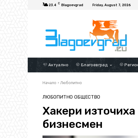
C
23.4
Blagoevgrad
Friday, August 7, 2026
Актуално
Благоевград
Регио
Начало
Любопитно
ЛЮБОПИТНО
ОБЩЕСТВО
Хакери източиха
бизнесмен