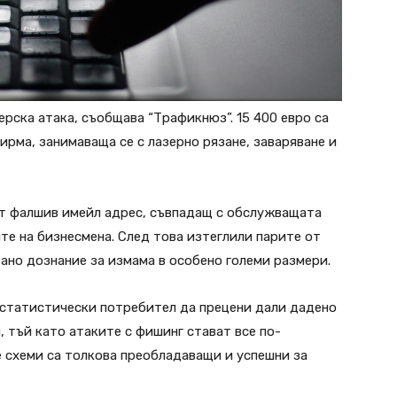
рска атака, съобщава “Tрафикнюз”. 15 400 евро са
ирма, занимаваща се с лазерно рязане, заваряване и
т фалшив имейл адрес, съвпадащ с обслужващата
ите на бизнесмена. След това изтеглили парите от
вано дознание за измама в особено големи размери.
остатистически потребител да прецени дали дадено
 тъй като атаките с фишинг стават все по-
 схеми са толкова преобладаващи и успешни за