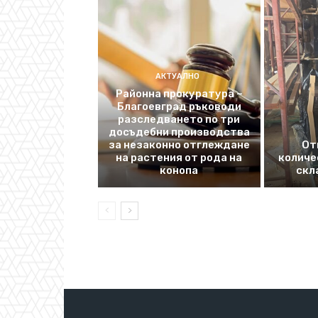
АКТУАЛНО
Районна прокуратура –
Благоевград ръководи
разследването по три
досъдебни производства
за незаконно отглеждане
От
на растения от рода на
количе
конопа
скл