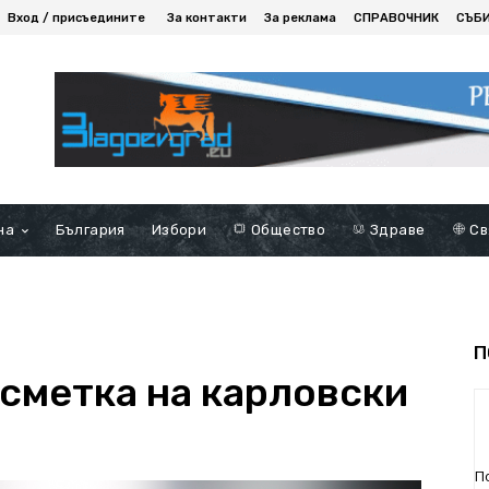
Вход / присъедините
За контакти
За реклама
СПРАВОЧНИК
СЪБ
на
България
Избори
Общество
Здраве
Св
П
 сметка на карловски
П