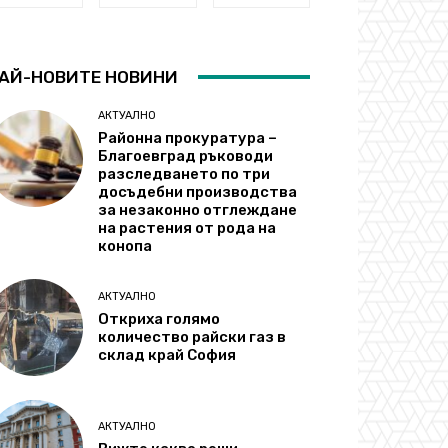
АЙ-НОВИТЕ НОВИНИ
АКТУАЛНО
Районна прокуратура –
Благоевград ръководи
разследването по три
досъдебни производства
за незаконно отглеждане
на растения от рода на
конопа
АКТУАЛНО
Откриха голямо
количество райски газ в
склад край София
АКТУАЛНО