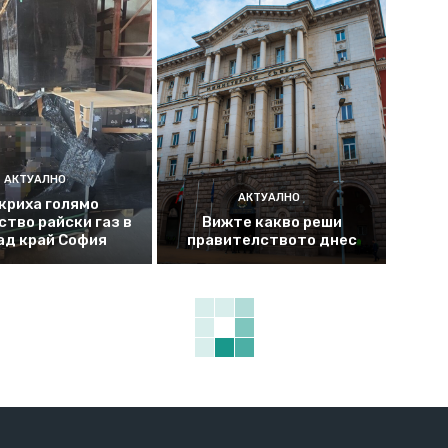
АКТУАЛНО
АКТУАЛНО
криха голямо
ство райски газ в
Вижте какво реши
ад край София
правителството днес