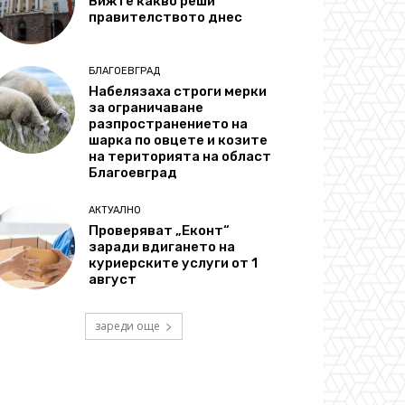
Вижте какво реши
правителството днес
БЛАГОЕВГРАД
Набелязаха строги мерки
за ограничаване
разпространението на
шарка по овцете и козите
на територията на област
Благоевград
АКТУАЛНО
Проверяват „Еконт“
заради вдигането на
куриерските услуги от 1
август
зареди още