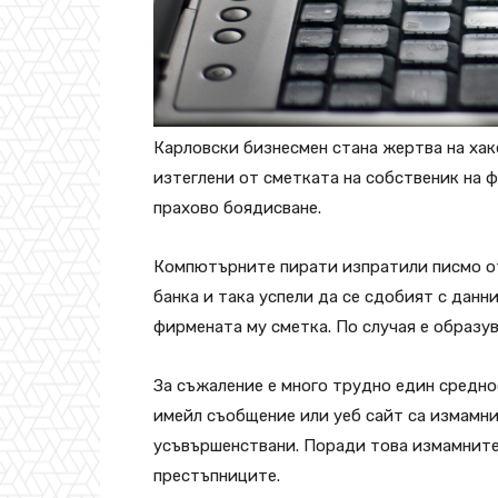
Карловски бизнесмен стана жертва на хаке
изтеглени от сметката на собственик на ф
прахово боядисване.
Компютърните пирати изпратили писмо о
банка и така успели да се сдобият с данн
фирмената му сметка. По случая е образу
За съжаление е много трудно един средн
имейл съобщение или уеб сайт са измамни,
усъвършенствани. Поради това измамните
престъпниците.