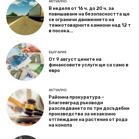
АКТУАЛНО
В неделя от 16 ч. до 20 ч. за
повишаване на безопасността ще
се ограничи движението на
тежкотоварните камиони над 12 т
в посока...
БЪЛГАРИЯ
От 9 август цените на
финансовите услуги ще са само в
евро
АКТУАЛНО
Районна прокуратура –
Благоевград ръководи
разследването по три досъдебни
производства за незаконно
отглеждане на растения от рода
на конопа