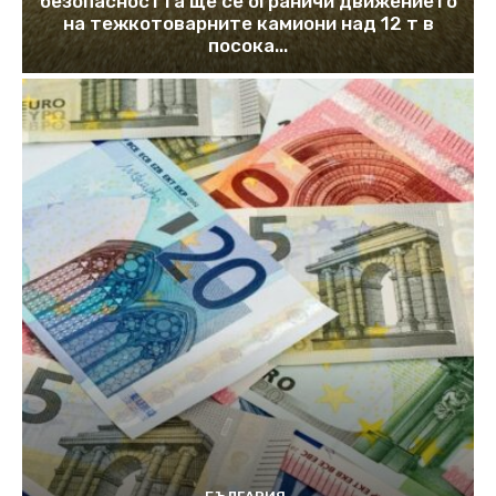
безопасността ще се ограничи движението
на тежкотоварните камиони над 12 т в
посока...