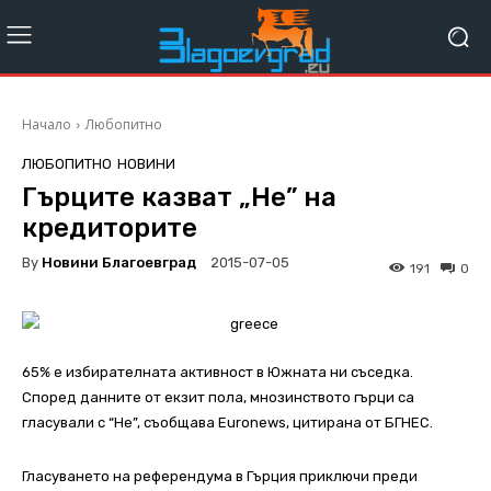
Начало
Любопитно
ЛЮБОПИТНО
НОВИНИ
Гърците казват „Не” на
кредиторите
By
Новини Благоевград
2015-07-05
191
0
65% е избирателната активност в Южната ни съседка.
Според данните от екзит пола, мнозинството гърци са
гласували с “Не”, съобщава Euronews, цитирана от БГНЕС.
Гласуването на референдума в Гърция приключи преди