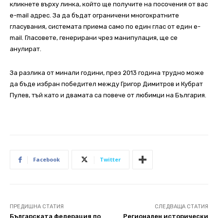
кликнете върху линка, който ще получите на посочения от вас
e-mail адрес. За да бъдат ограничени многократните
гласувания, системата приема само по един глас от един e-
mail. Гласовете, генерирани чрез манипулация, ще се
анулират.
За разлика от минали години, през 2013 година трудно може
да бъде избран победител между Григор Димитров и Кубрат
Пулев, тъй като и двамата са повече от любимци на България.
Facebook
Twitter
ПРЕДИШНА СТАТИЯ
СЛЕДВАЩА СТАТИЯ
Българската федерация по
Регионален исторически