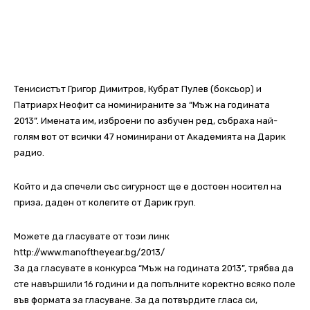
Тенисистът Григор Димитров, Кубрат Пулев (боксьор) и
Патриарх Неофит са номинираните за “Мъж на годината
2013”. Имената им, изброени по азбучен ред, събраха най-
голям вот от всички 47 номинирани от Академията на Дарик
радио.
Който и да спечели със сигурност ще е достоен носител на
приза, даден от колегите от Дарик груп.
Можете да гласувате от този линк
http://www.manoftheyear.bg/2013/
За да гласувате в конкурса “Мъж на годината 2013”, трябва да
сте навършили 16 години и да попълните коректно всяко поле
във формата за гласуване. За да потвърдите гласа си,