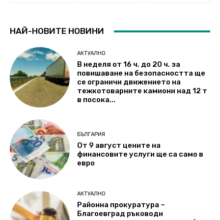
НАЙ-НОВИТЕ НОВИНИ
АКТУАЛНО
В неделя от 16 ч. до 20 ч. за
повишаване на безопасността ще
се ограничи движението на
тежкотоварните камиони над 12 т
в посока...
БЪЛГАРИЯ
От 9 август цените на
финансовите услуги ще са само в
евро
АКТУАЛНО
Районна прокуратура –
Благоевград ръководи