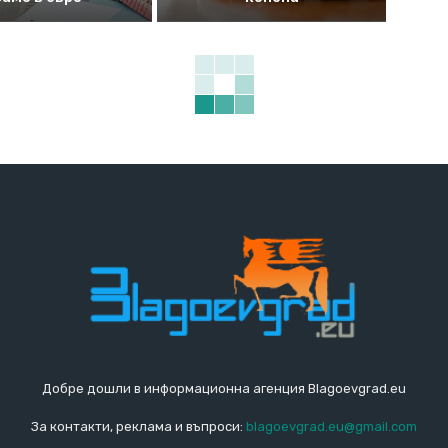
Добре дошли в информационна агенция Blagoevgrad.eu
За контакти, реклама и въпроси:
blagoevgrad.eu@gmail.com