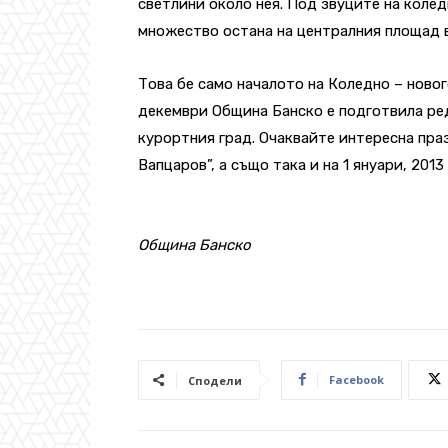
светлини около нея. Под звуците на коледн
множество остана на централния площад в
Това бе само началото на Коледно – новог
декември Община Банско е подготвила ред
курортния град. Очаквайте интересна пра
Вапцаров”, а също така и на 1 януари, 2013 г
Община Банско
Facebook
Сподели