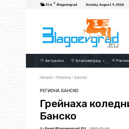
C
31.6
Blagoevgrad
Sunday, August 9, 2026
Актуално
Благоевград
Регио
Начало
Региона
Банско
РЕГИОНА
БАНСКО
Грейнаха коледн
Банско
By
Екип Blagoevgrad.EU
2012-12-04