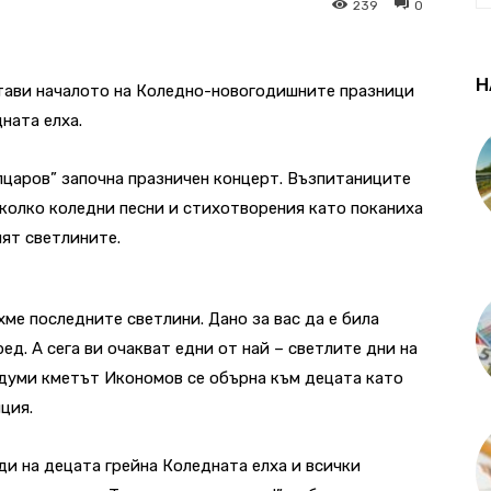
239
0
Н
остави началото на Коледно-новогодишните празници
ната елха.
пцаров” започна празничен концерт. Възпитаниците
яколко коледни песни и стихотворения като поканиха
ят светлините.
хме последните светлини. Дано за вас да е била
ед. А сега ви очакват едни от най – светлите дни на
и думи кметът Икономов се обърна към децата като
ция.
ди на децата грейна Коледната елха и всички