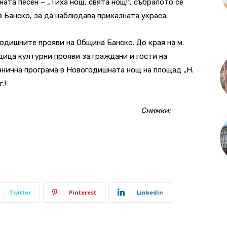
ата песен – „Тиха нощ, свята нощ!”, събралото се
 Банско, за да наблюдава приказната украса.
одишните прояви на Община Банско. До края на м.
ица културни прояви за граждани и гости на
знична програма в Новогодишната нощ на площад „Н.
.!
Снимки:
Twitter
Pinterest
Linkedin