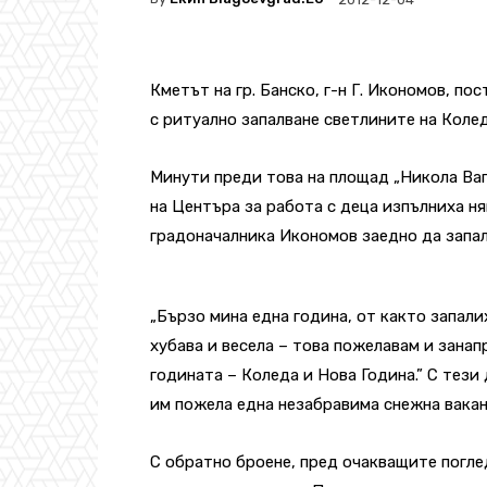
Кметът на гр. Банско, г-н Г. Икономов, п
с ритуално запалване светлините на Колед
Минути преди това на площад „Никола Ва
на Центъра за работа с деца изпълниха н
градоначалника Икономов заедно да запал
„Бързо мина една година, от както запали
хубава и весела – това пожелавам и занапр
годината – Коледа и Нова Година.” С тез
им пожела една незабравима снежна вакан
С обратно броене, пред очакващите погле