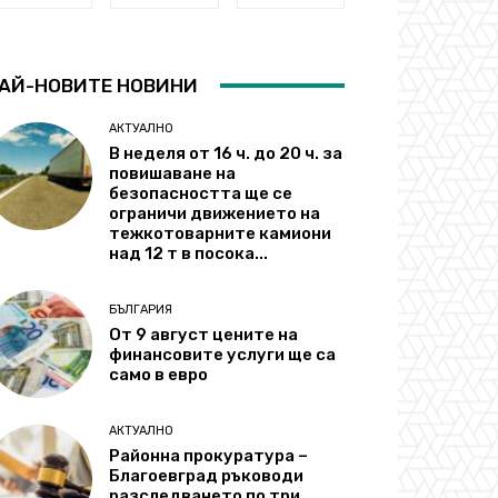
АЙ-НОВИТЕ НОВИНИ
АКТУАЛНО
В неделя от 16 ч. до 20 ч. за
повишаване на
безопасността ще се
ограничи движението на
тежкотоварните камиони
над 12 т в посока...
БЪЛГАРИЯ
От 9 август цените на
финансовите услуги ще са
само в евро
АКТУАЛНО
Районна прокуратура –
Благоевград ръководи
разследването по три