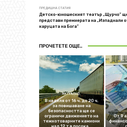
ПРЕДИШНА СТАТИЯ
Детско-юношеският театър „Щурчо” щ
представи премиерата на „Изпаднали о
каруцата на Бога”
ПРОЧЕТЕТЕ ОЩЕ..
АКТУАЛНО
В неделя от 16 ч. до 20 ч.
за повишаване на
безопасността ще се
ограничи движението на
От 9 
тежкотоварните камиони
финансо
над 12 т в посока...