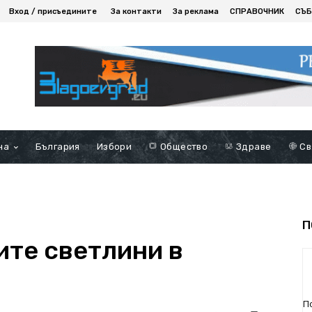
Вход / присъедините
За контакти
За реклама
СПРАВОЧНИК
СЪБ
на
България
Избори
Общество
Здраве
Св
П
ите светлини в
П