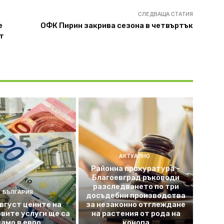
СЛЕДВАЩА СТАТИЯ
е
ОФК Пирин закрива сезона в четвъртък
т
АКТУАЛНО
Районна прокуратура –
Благоевград ръководи
разследването по три
БЪЛГАРИЯ
досъдебни производства
август цените на
за незаконно отглеждане
вите услуги ще са
на растения от рода на
само в евро
конопа