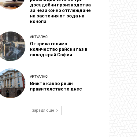
досъдебни производства
за незаконно отглеждане
на растения от рода на
конопа
АКТУАЛНО
Откриха голямо
количество райски газ в
склад край София
АКТУАЛНО
Вижте какво реши
правителството днес
зареди още