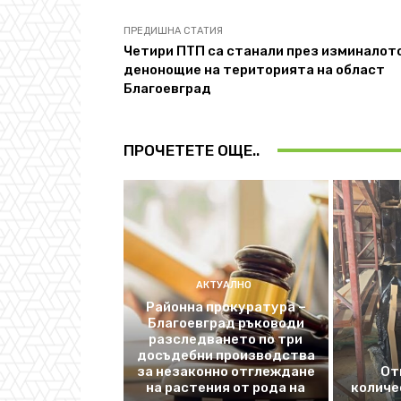
ПРЕДИШНА СТАТИЯ
Четири ПТП са станали през изминалот
денонощие на територията на област
Благоевград
ПРОЧЕТЕТЕ ОЩЕ..
АКТУАЛНО
Районна прокуратура –
Благоевград ръководи
разследването по три
досъдебни производства
за незаконно отглеждане
От
на растения от рода на
количе