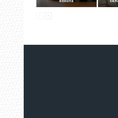
конопа
скл