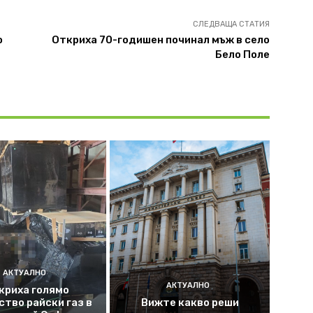
СЛЕДВАЩА СТАТИЯ
о
Откриха 70-годишен починал мъж в село
Бело Поле
АКТУАЛНО
АКТУАЛНО
криха голямо
ство райски газ в
Вижте какво реши