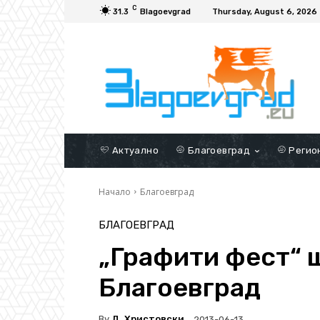
C
31.3
Blagoevgrad
Thursday, August 6, 2026
Актуално
Благоевград
Регио
Начало
Благоевград
БЛАГОЕВГРАД
„Графити фест“ щ
Благоевград
By
Д. Христовски
2013-06-13