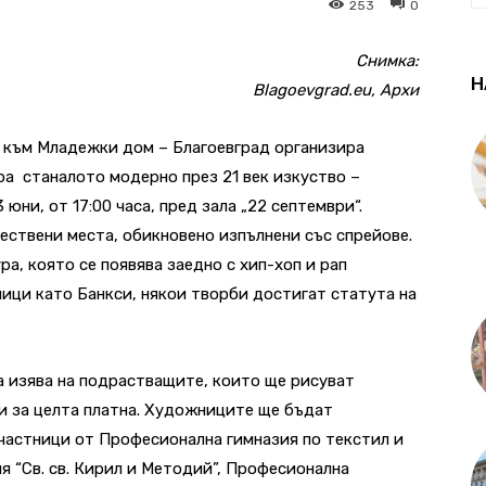
253
0
Снимка:
Н
Blagoevgrad.eu, Архи
т към Младежки дом – Благоевград организира
ра станалото модерно през 21 век изкуство –
 юни, от 17:00 часа, пред зала „22 септември“.
ествени места, обикновено изпълнени със спрейове.
ра, която се появява заедно с хип-хоп и рап
ници като Банкси, някои творби достигат статута на
а изява на подрастващите, които ще рисуват
и за целта платна. Художниците ще бъдат
участници от Професионална гимназия по текстил и
я “Св. св. Кирил и Методий”, Професионална