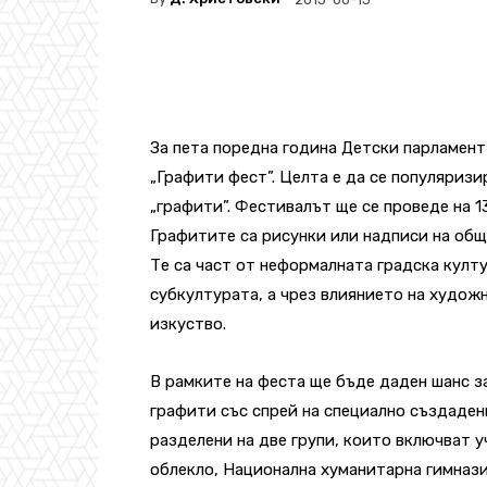
За пета поредна година Детски парламен
„Графити фест”. Целта е да се популяризи
„графити”. Фестивалът ще се проведе на 13
Графитите са рисунки или надписи на общ
Те са част от неформалната градска култу
субкултурата, а чрез влиянието на худож
изкуство.
В рамките на феста ще бъде даден шанс з
графити със спрей на специално създаден
разделени на две групи, които включват 
облекло, Национална хуманитарна гимнази