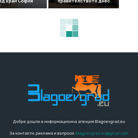
ад край София
правителството днес
Добре дошли в информационна агенция Blagoevgrad.eu
За контакти, реклама и въпроси:
blagoevgrad.eu@gmail.com