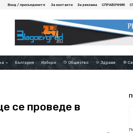
Вход / присъедините
За контакти
За реклама
СПРАВОЧНИК
С
на
България
Избори
Общество
Здраве
Св
П
е се проведе в
П