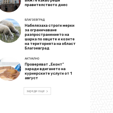
Вижте какво реши
правителството днес
БЛАГОЕВГРАД
Набелязаха строги мерки
за ограничаване
разпространението на
шарка по овцете и козите
на територията на област
Благоевград
АКТУАЛНО
Проверяват „Еконт“
заради вдигането на
куриерските услуги от 1
август
зареди още