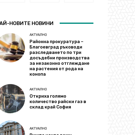
АЙ-НОВИТЕ НОВИНИ
АКТУАЛНО
Районна прокуратура –
Благоевград ръководи
разследването по три
досъдебни производства
за незаконно отглеждане
на растения от рода на
конопа
АКТУАЛНО
Откриха голямо
количество райски газ в
склад край София
АКТУАЛНО