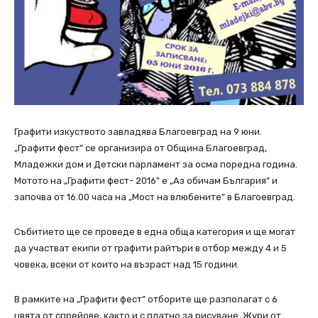
Графити изкуството завладява Благоевград на 9 юни.
„Графити фест” се организира от Община Благоевград,
Младежки дом и Детски парламент за осма поредна година.
Мотото на „Графити фест- 2016” е „Аз обичам България” и
започва от 16.00 часа на „Мост на влюбените” в Благоевград.
Събитието ще се проведе в една обща категория и ще могат
да участват екипи от графити райтъри в отбор между 4 и 5
човека, всеки от които на възраст над 15 години.
В рамките на „Графити фест” отборите ще разполагат с 6
цвята от спрейове, както и с платно за рисуване. Жури от