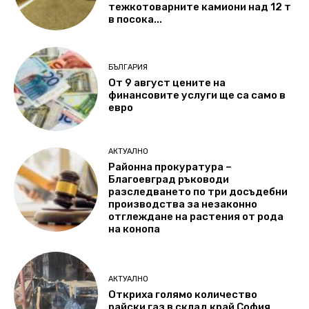
тежкотоварните камиони над 12 т
в посока...
БЪЛГАРИЯ
От 9 август цените на
финансовите услуги ще са само в
евро
АКТУАЛНО
Районна прокуратура –
Благоевград ръководи
разследването по три досъдебни
производства за незаконно
отглеждане на растения от рода
на конопа
АКТУАЛНО
Откриха голямо количество
райски газ в склад край София