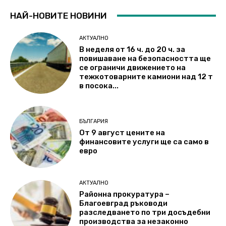
НАЙ-НОВИТЕ НОВИНИ
АКТУАЛНО
В неделя от 16 ч. до 20 ч. за
повишаване на безопасността ще
се ограничи движението на
тежкотоварните камиони над 12 т
в посока...
БЪЛГАРИЯ
От 9 август цените на
финансовите услуги ще са само в
евро
АКТУАЛНО
Районна прокуратура –
Благоевград ръководи
разследването по три досъдебни
производства за незаконно