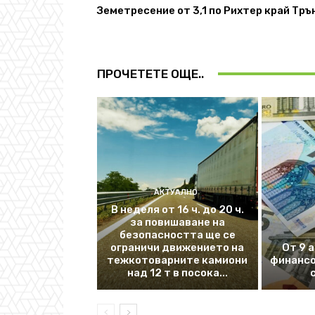
Земетресение от 3,1 по Рихтер край Тръ
ПРОЧЕТЕТЕ ОЩЕ..
АКТУАЛНО
В неделя от 16 ч. до 20 ч.
за повишаване на
безопасността ще се
ограничи движението на
От 9 
тежкотоварните камиони
финансо
над 12 т в посока...