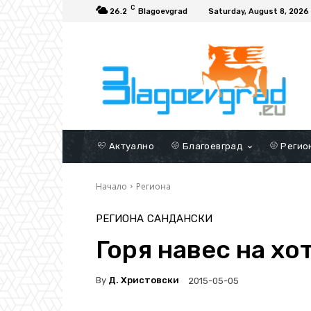
C
26.2
Blagoevgrad
Saturday, August 8, 2026
Актуално
Благоевград
Регио
Начало
Региона
РЕГИОНА
САНДАНСКИ
Горя навес на хо
By
Д. Христовски
2015-05-05