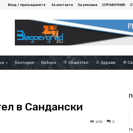
Вход / присъедините
За контакти
За реклама
СПРАВОЧНИК
С
на
България
Избори
Общество
Здраве
Св
П
тел в Сандански
208
0
П