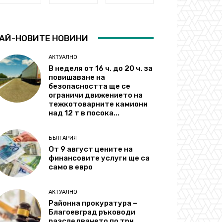
АЙ-НОВИТЕ НОВИНИ
АКТУАЛНО
В неделя от 16 ч. до 20 ч. за
повишаване на
безопасността ще се
ограничи движението на
тежкотоварните камиони
над 12 т в посока...
БЪЛГАРИЯ
От 9 август цените на
финансовите услуги ще са
само в евро
АКТУАЛНО
Районна прокуратура –
Благоевград ръководи
разследването по три