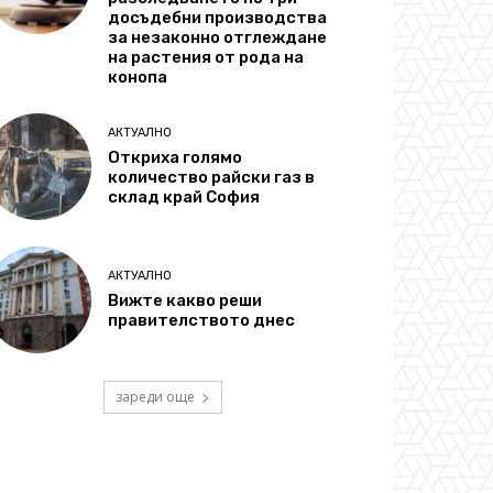
досъдебни производства
за незаконно отглеждане
на растения от рода на
конопа
АКТУАЛНО
Откриха голямо
количество райски газ в
склад край София
АКТУАЛНО
Вижте какво реши
правителството днес
зареди още