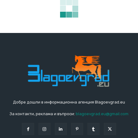
Добре дошли в информационна агенция Blagoevgrad.eu
За контакти, реклама и въпроси:
blagoevgrad.eu@gmail.com