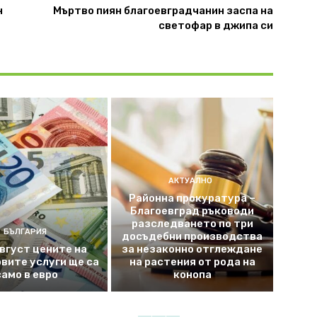
н
Мъртво пиян благоевградчанин заспа на
светофар в джипа си
АКТУАЛНО
Районна прокуратура –
Благоевград ръководи
разследването по три
БЪЛГАРИЯ
досъдебни производства
август цените на
за незаконно отглеждане
вите услуги ще са
на растения от рода на
само в евро
конопа