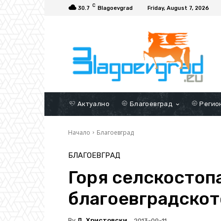
C
30.7
Blagoevgrad
Friday, August 7, 2026
Актуално
Благоевград
Регио
Начало
Благоевград
БЛАГОЕВГРАД
Горя селскостоп
благоевградскот
By
Д. Христовски
2013-09-11