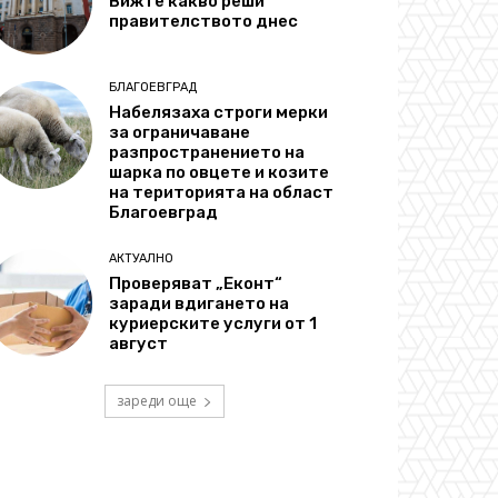
Вижте какво реши
правителството днес
БЛАГОЕВГРАД
Набелязаха строги мерки
за ограничаване
разпространението на
шарка по овцете и козите
на територията на област
Благоевград
АКТУАЛНО
Проверяват „Еконт“
заради вдигането на
куриерските услуги от 1
август
зареди още