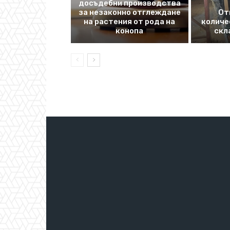
досъдебни производства
за незаконно отглеждане
От
на растения от рода на
количе
конопа
скл