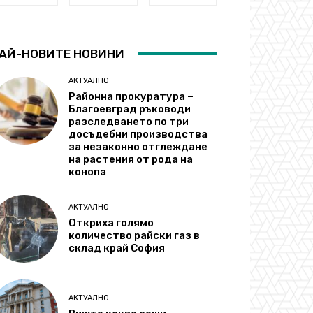
АЙ-НОВИТЕ НОВИНИ
АКТУАЛНО
Районна прокуратура –
Благоевград ръководи
разследването по три
досъдебни производства
за незаконно отглеждане
на растения от рода на
конопа
АКТУАЛНО
Откриха голямо
количество райски газ в
склад край София
АКТУАЛНО