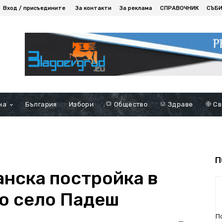
Вход / присъедините
За контакти
За реклама
СПРАВОЧНИК
СЪБ
на
България
Избори
Общество
Здраве
Св
П
анска постройка в
о село Падеш
П