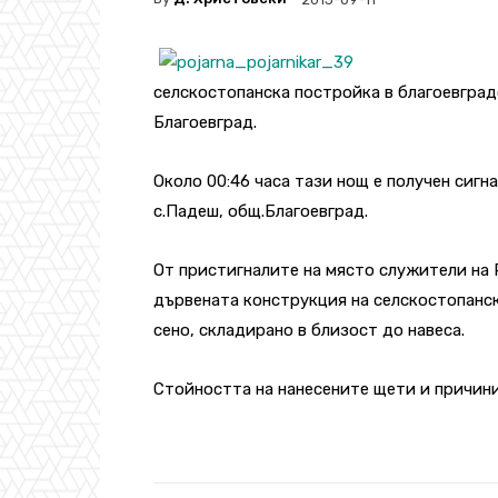
селскостопанска постройка в благоевгра
Благоевград.
Около 00:46 часа тази нощ е получен сигн
с.Падеш, общ.Благоевград.
От пристигналите на място служители на 
дървената конструкция на селскостопанск
сено, складирано в близост до навеса.
Стойността на нанесените щети и причинит