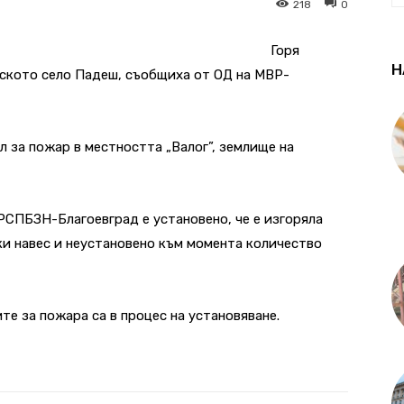
218
0
Горя
Н
дското село Падеш, съобщиха от ОД на МВР-
ал за пожар в местността „Валог”, землище на
РСПБЗН-Благоевград е установено, че е изгоряла
и навес и неустановено към момента количество
е за пожара са в процес на установяване.