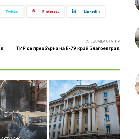
Twitter
Pinterest
Linkedin
СЛЕДВАЩА СТАТИЯ
ад
ТИР се преобърна на Е-79 край Благоевград
АКТУАЛНО