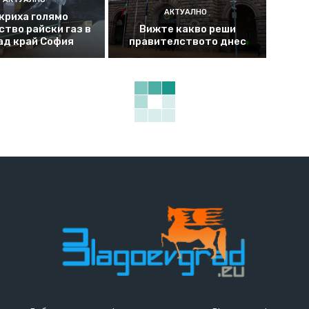
АКТУАЛНО
криха голямо
ство райски газ в
Вижте какво реши
ад край София
правителството днес