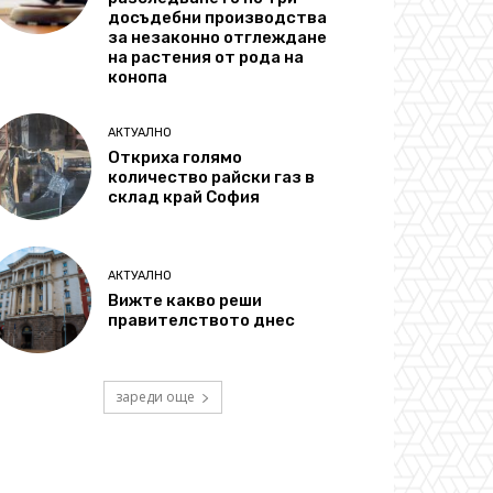
досъдебни производства
за незаконно отглеждане
на растения от рода на
конопа
АКТУАЛНО
Откриха голямо
количество райски газ в
склад край София
АКТУАЛНО
Вижте какво реши
правителството днес
зареди още