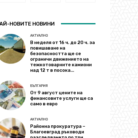
АЙ-НОВИТЕ НОВИНИ
АКТУАЛНО
В неделя от 16 ч. до 20 ч. за
повишаване на
безопасността ще се
ограничи движението на
тежкотоварните камиони
над 12 т в посока...
БЪЛГАРИЯ
От 9 август цените на
финансовите услуги ще са
само в евро
АКТУАЛНО
Районна прокуратура –
Благоевград ръководи
разследването по три