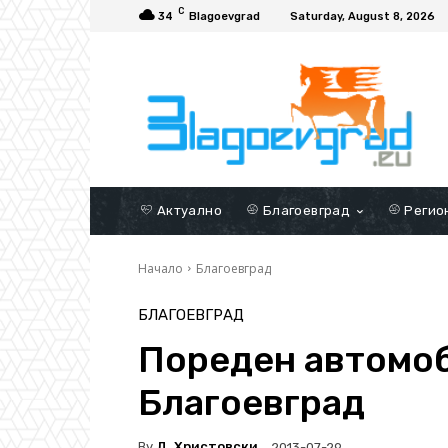
C
34
Blagoevgrad
Saturday, August 8, 2026
Актуално
Благоевград
Регио
Начало
Благоевград
БЛАГОЕВГРАД
Пореден автомоб
Благоевград
By
Д. Христовски
2013-07-29