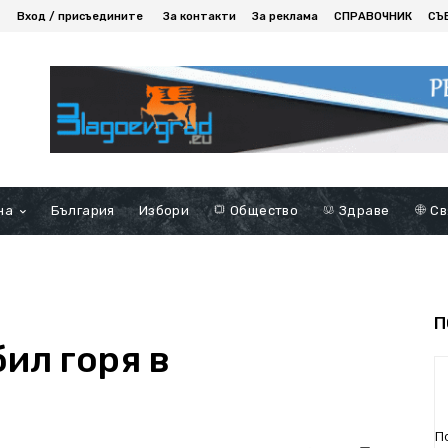
Вход / присъедините
За контакти
За реклама
СПРАВОЧНИК
СЪ
на
България
Избори
Общество
Здраве
Св
П
ил горя в
П