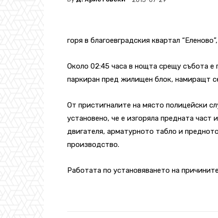
горя в благоевградския квартал “Еленово”
Около 02:45 часа в нощта срещу събота е 
паркиран пред жилищен блок, намиращт се 
От пристигналите на място полицейски с
установено, че е изгоряла предната част 
двигателя, арматурното табло и предното
производство.
Работата по установяването на причинит