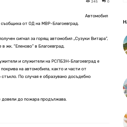
245
0
Автомобил
Н
, съобщиха от ОД на МВР-Благоевград.
получен сигнал за горящ автомобил „Сузуки Витара”,
в жк. “Еленово” в Благоевград.
лужители и служители на РСПБЗН-Благоевград е
и покрива на автомобила, както и части от
 стъкло. По случая е образувано досъдебно
е довели до пожара продължава.