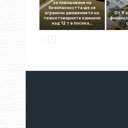
за повишаване на
безопасността ще се
ограничи движението на
От 9 
тежкотоварните камиони
финансо
над 12 т в посока...