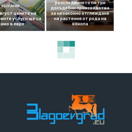
разследването по три
БЪЛГАРИЯ
досъдебни производства
август цените на
за незаконно отглеждане
вите услуги ще са
на растения от рода на
само в евро
конопа