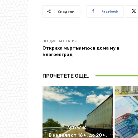
Facebook
Сподели
ПРЕДИШНА СТАТИЯ
Откриха мъртъв мъж в дома му в
Благоевград
ПРОЧЕТЕТЕ ОЩЕ..
АКТУАЛНО
В неделя от 16 ч. до 20 ч.