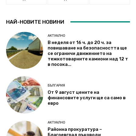
НАЙ-НОВИТЕ НОВИНИ
АКТУАЛНО
В неделя от 16 ч. до 20 ч. за
повишаване на безопасността ще
се ограничи движението на
тежкотоварните камиони над 12 т
в посока...
БЪЛГАРИЯ
От 9 август цените на
финансовите услуги ще са само в
евро
АКТУАЛНО
Районна прокуратура –
Благоевград ръководи