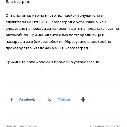
Благоевград.
От пристигналите на място полицейски служители и
служители на ОУПБЗН-Благоевград е установено, че в
следствие на пожара са нанесени щети по предната част на
автомобила. При инцидента няма пострадали лица и
намиращи се в близост обекти. Образувано е досъдебно
производство. Уведомена е РП-Благоевград.
Причините запожара са в процес на установяване.
Facebook
Twitter
ПРЕДИШНА СТАТИЯ
СЛЕДВАЩА СТАТИЯ