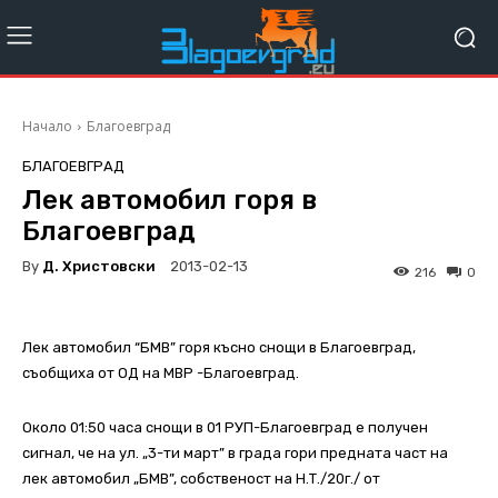
Начало
Благоевград
БЛАГОЕВГРАД
Лек автомобил горя в
Благоевград
By
Д. Христовски
2013-02-13
216
0
Лек автомобил “БМВ” горя късно снощи в Благоевград,
съобщиха от ОД на МВР -Благоевград.
Около 01:50 часа снощи в 01 РУП-Благоевград е получен
сигнал, че на ул. „3-ти март” в града гори предната част на
лек автомобил „БМВ”, собственост на Н.Т./20г./ от