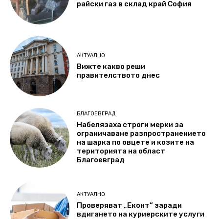
райски газ в склад край София
АКТУАЛНО
Вижте какво реши
правителството днес
БЛАГОЕВГРАД
Набелязаха строги мерки за
ограничаване разпространението
на шарка по овцете и козите на
територията на област
Благоевград
АКТУАЛНО
Проверяват „Еконт“ заради
вдигането на куриерските услуги