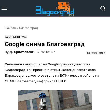
Начало
Благоевград
БЛАГОЕВГРАД
Google снима Благоевград
By
Д. Христовски
2012-02-27
295
1
Снимачният автомобил на Google премина днес през
Благоевград. Той пристигна откъм кюстендилското село
Бараково, след което се върна на Е-79 и влезе в района на
МБАЛ-Благоевград, информира БГНЕС.