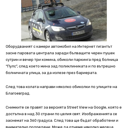
Оборудваният с камери автомобил на Интернет гигантът
засне паровата централа заради бълващите черен пушек
сутрин и вечер три комина, обиколи паркинга пред болница
“Пулс”, след което мина зад поликлиниката и по вътрешно
болничната улица, за да излезе през бариерата.
След това колата направи няколко обиколки по улиците на
Благоевград.
Снимките се правят за версията Street View на Google, която е
достъпна в над 30 страни по целия свят. Изображенията се
заснемат на 360 градуса. След това ще бъдат обработени и
внимателно подредени. Може да отнеме няколко месеца