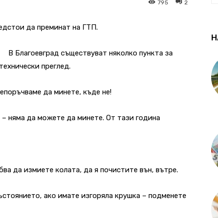
795
2
едстои да преминат на ГТП.
Н
В Благоевград съществуват няколко пункта за
технически преглед.
епоръчваме да минете, къде не!
 – няма да можете да минете. От тази година
бва да измиете колата, да я почистите вън, вътре.
ъстоянието, ако имате изгоряла крушка – подменете