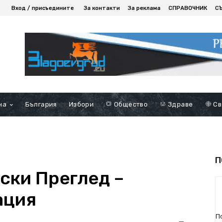
Вход / присъедините
За контакти
За реклама
СПРАВОЧНИК
С
на
България
Избори
Общество
Здраве
Св
П
ски Преглед –
ация
П