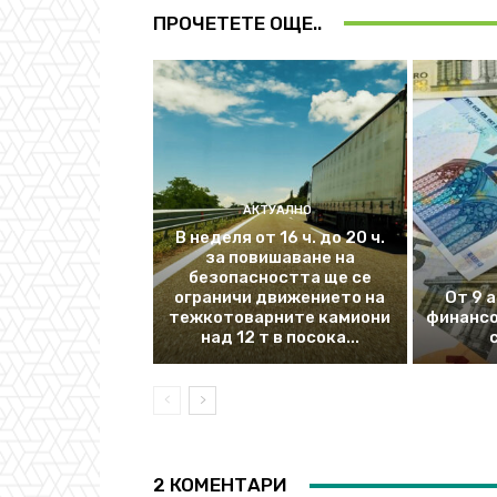
ПРОЧЕТЕТЕ ОЩЕ..
АКТУАЛНО
В неделя от 16 ч. до 20 ч.
за повишаване на
безопасността ще се
ограничи движението на
От 9 
тежкотоварните камиони
финансо
над 12 т в посока...
2 КОМЕНТАРИ