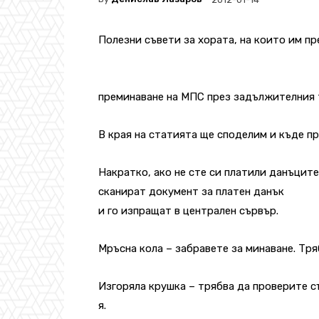
Полезни съвети за хората, на които им пр
преминаване на МПС през задължителния 
В края на статията ще споделим и къде пр
Накратко, ако не сте си платили данъците
сканират документ за платен данък
и го изпращат в централен сървър.
Мръсна кола – забравете за минаване. Тря
Изгоряла крушка – трябва да проверите с
я.