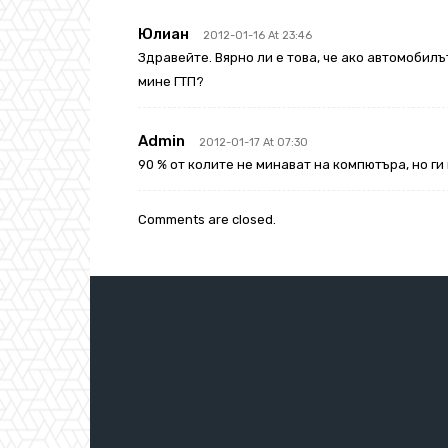
Юлиан
2012-01-16 At 23:46
Здравейте. Вярно ли е това, че ако автомобил
мине ГТП?
Admin
2012-01-17 At 07:30
90 % от колите не минават на компютъра, но ги 
Comments are closed.