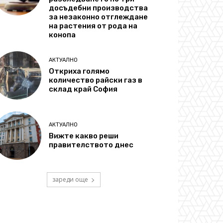
досъдебни производства
за незаконно отглеждане
на растения от рода на
конопа
АКТУАЛНО
Откриха голямо
количество райски газ в
склад край София
АКТУАЛНО
Вижте какво реши
правителството днес
зареди още