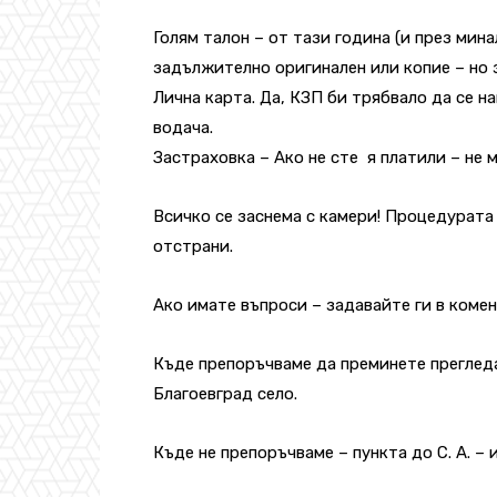
Голям талон – от тази година (и през мина
задължително оригинален
или копие – но
Лична карта. Да, КЗП би трябвало да се на
водача.
Застраховка – Ако не сте я платили – не 
Всичко се заснема с камери! Процедурата 
отстрани.
Ако имате въпроси – задавайте ги в коме
Къде препоръчваме да преминете прегледа?
Благоевград село.
Къде не препоръчваме – пункта до С. А. – 