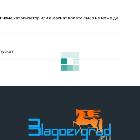
ът няма катализатор или е махнат колата също не може да
пускат!