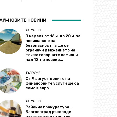
АЙ-НОВИТЕ НОВИНИ
АКТУАЛНО
В неделя от 16 ч. до 20 ч. за
повишаване на
безопасността ще се
ограничи движението на
тежкотоварните камиони
над 12 т в посока...
БЪЛГАРИЯ
От 9 август цените на
финансовите услуги ще са
само в евро
АКТУАЛНО
Районна прокуратура –
Благоевград ръководи
разследването по три