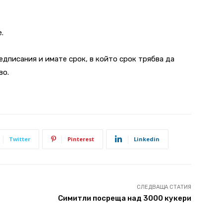
.
едписания и имате срок, в който срок трябва да
во.
Twitter
Pinterest
Linkedin
СЛЕДВАЩА СТАТИЯ
Симитли посреща над 3000 кукери