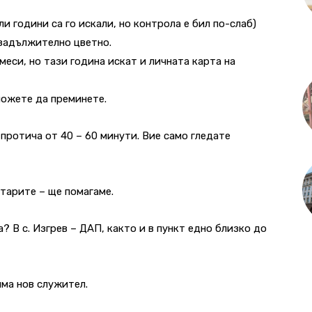
ли години са го искали, но контрола е бил по-слаб)
 задължително цветно.
меси, но тази година искат и личната карта на
можете да преминете.
протича от 40 – 60 минути. Вие само гледате
нтарите – ще помагаме.
 В с. Изгрев – ДАП, както и в пункт едно близко до
има нов служител.