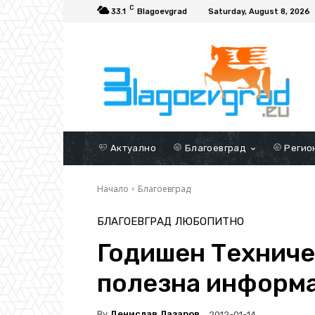
C
33.1
Blagoevgrad
Saturday, August 8, 2026
Актуално
Благоевград
Регио
Начало
Благоевград
БЛАГОЕВГРАД
ЛЮБОПИТНО
Годишен Техниче
полезна информ
By
Денислав Лазаров
2012-01-14