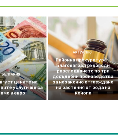
АКТУАЛНО
Районна прокуратура –
Благоевград ръководи
разследването по три
БЪЛГАРИЯ
досъдебни производства
август цените на
за незаконно отглеждане
вите услуги ще са
на растения от рода на
само в евро
конопа