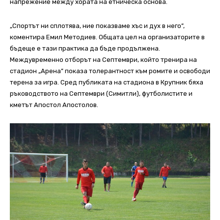
напрежение между хората на етническа основа.
„Спортът ни сплотява, ние показваме хъс и дух в него”,
коментира Емил Методиев. Общата цел на организаторите в
бъдеще е тази практика да бъде продължена.
Междувременно отборът на Септември, който тренира на
стадион „Арена” показа толерантност към ромите и освободи
терена за игра. Сред публиката на стадиона в Крупник бяха
ръководството на Септември (Симитли), футболистите и
кметът Апостол Апостолов.