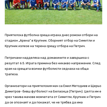
Приятелска футболна среща играха днес ромски отбори на
стадион „Арена” в Крупник. Сборният отбор на Симитли и
Крупник излезе на терена срещу отбора на Петрич.
Петричани надделяха над домакините и завършиха с
резултат 6:5. Играта премина без никакво напрежение. След
края на срещата всички футболисти седнаха на обща
трапеза.
Организатори на приятелския мач са Емил Методиев и Щерьо
Димитров- бивш футболист на Беласица (Петрич). Целта им е
чрез такива мачове момчетата от Симитли, Крупник и Петрич
да се опознаят и да покажат, че не трябва да има