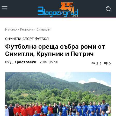
Начало
Региона
Симитли
СИМИТЛИ
СПОРТ
ФУТБОЛ
Футболна среща събра роми от
Симитли, Крупник и Петрич
By
Д. Христовски
2015-06-20
213
0