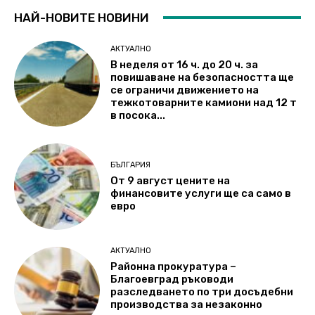
НАЙ-НОВИТЕ НОВИНИ
АКТУАЛНО
В неделя от 16 ч. до 20 ч. за
повишаване на безопасността ще
се ограничи движението на
тежкотоварните камиони над 12 т
в посока...
БЪЛГАРИЯ
От 9 август цените на
финансовите услуги ще са само в
евро
АКТУАЛНО
Районна прокуратура –
Благоевград ръководи
разследването по три досъдебни
производства за незаконно