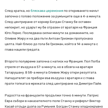
След кратка, но
бляскава церемония
по откриването мачът
започна с голово положение за румънците още в 4-а минута.
След центриране от корнер Богдан Станку бе оставен
непокрит, но ударът му бе отразен от вратаря на Франция
Юго Лорис. Последваха силни минути за домакините, но
Оливие Жиру и на два пъти Антоан Гризман пропуснаха
целта. Най-близо до гола бе Гризман, който в 14-а минута с
глава нацели гредата.
Второто полувреме започна с натиск на Франция. Пол Погба
стреля от въздуха в 57-а минута, но в обсега на вратаря
Татарушану. В 58-а минута Оливие Жиру откри резултата.
Нападателят се пребори във въздуха с вратаря и с глава
прати топката в мрежата след центриране на Димитри Пайе.
Радостта на французите продължи точно 6 минути. Патрис
Евра събори в наказателното поле Станчу и реферът Виктор
Касай отсъди дузпа за Румъния. Богдан Станку хладнокръвно