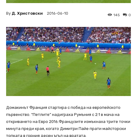
By
Д. Христовски
2016-06-10
145
0
Домакинът Франция стартира с победа на европейското
първенство. “Петлите” надиграха Румъния с 2:1 в мача на
откриването на Евро 2016.Французите измъкнаха трите точки
минута преди края, когато Димитри Пайе прати майсторски
топката в горния десен ъгъл на вратата.