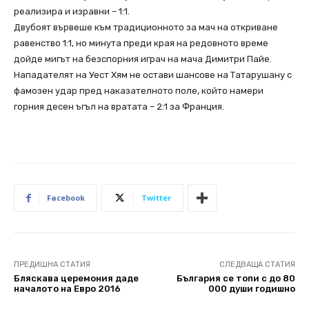
реализира и изравни – 1:1.
Двубоят вървеше към традиционното за мач на откриване
равенство 1:1, но минута преди края на редовното време
дойде мигът на безспорния играч на мача Димитри Пайе.
Нападателят на Уест Хям не остави шансове на Татарушану с
фамозен удар пред наказателното поле, който намери
горния десен ъгъл на вратата – 2:1 за Франция.
Facebook
Twitter
ПРЕДИШНА СТАТИЯ
СЛЕДВАЩА СТАТИЯ
Бляскава церемония даде
България се топи с до 80
началото на Евро 2016
000 души годишно