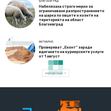
БЛАГОЕВГРАД
Набелязаха строги мерки за
ограничаване разпространението
на шарка по овцете и козите на
територията на област
Благоевград
АКТУАЛНО
Проверяват „Еконт“ заради
вдигането на куриерските услуги
от 1 август
зареди още