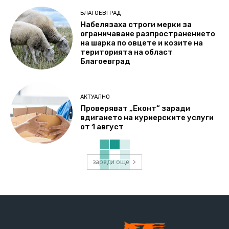
БЛАГОЕВГРАД
Набелязаха строги мерки за
ограничаване разпространението
на шарка по овцете и козите на
територията на област
Благоевград
АКТУАЛНО
Проверяват „Еконт“ заради
вдигането на куриерските услуги
от 1 август
зареди още