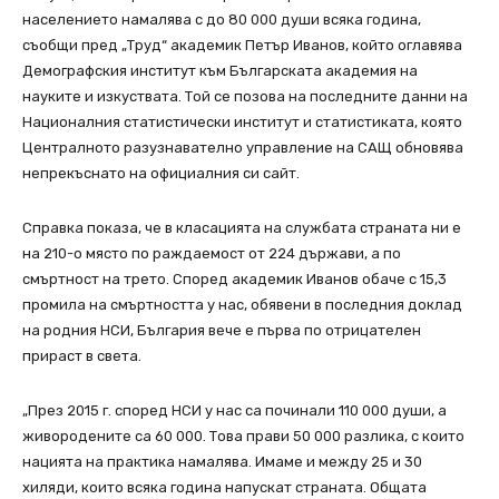
населението намалява с до 80 000 души всяка година,
съобщи пред „Труд“ академик Петър Иванов, който оглавява
Демографския институт към Българската академия на
науките и изкуствата. Той се позова на последните данни на
Националния статистически институт и статистиката, която
Централното разузнавателно управление на САЩ обновява
непрекъснато на официалния си сайт.
Справка показа, че в класацията на службата страната ни е
на 210-о място по раждаемост от 224 държави, а по
смъртност на трето. Според академик Иванов обаче с 15,3
промила на смъртността у нас, обявени в последния доклад
на родния НСИ, България вече е първа по отрицателен
прираст в света.
„През 2015 г. според НСИ у нас са починали 110 000 души, а
живородените са 60 000. Това прави 50 000 разлика, с които
нацията на практика намалява. Имаме и между 25 и 30
хиляди, които всяка година напускат страната. Общата