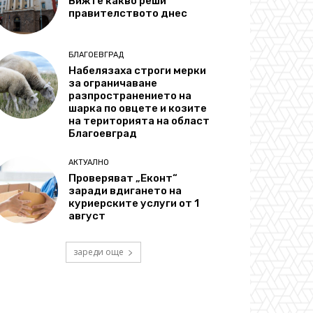
Вижте какво реши
правителството днес
БЛАГОЕВГРАД
Набелязаха строги мерки
за ограничаване
разпространението на
шарка по овцете и козите
на територията на област
Благоевград
АКТУАЛНО
Проверяват „Еконт“
заради вдигането на
куриерските услуги от 1
август
зареди още