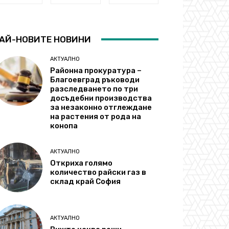
АЙ-НОВИТЕ НОВИНИ
АКТУАЛНО
Районна прокуратура –
Благоевград ръководи
разследването по три
досъдебни производства
за незаконно отглеждане
на растения от рода на
конопа
АКТУАЛНО
Откриха голямо
количество райски газ в
склад край София
АКТУАЛНО