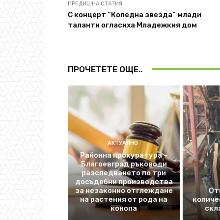
ПРЕДИШНА СТАТИЯ
С концерт “Коледна звезда” млади
таланти огласиха Младежкия дом
ПРОЧЕТЕТЕ ОЩЕ..
АКТУАЛНО
Районна прокуратура –
Благоевград ръководи
разследването по три
досъдебни производства
за незаконно отглеждане
От
на растения от рода на
количе
конопа
скл