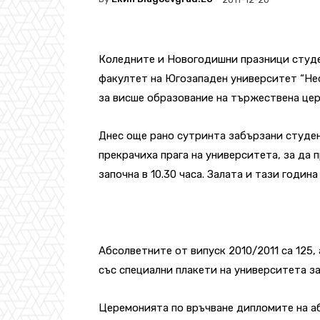
Коледните и Новогодишни празници студе
факултет на Югозападен университет “Не
за висше образование на тържествена цере
Днес още рано сутринта забързани студен
прекрачиха прага на университета, за да
започна в 10.30 часа. Залата и тази годин
Абсолветните от випуск 2010/2011 са 125, 
със специални плакети на университета за
Церемонията по връчване дипломите на а