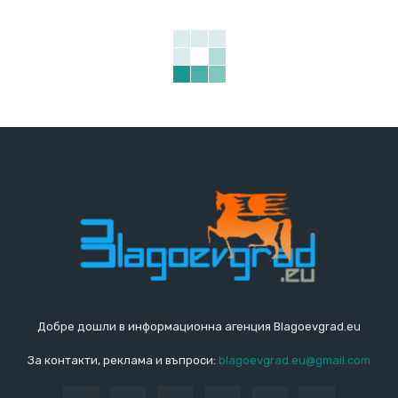
Добре дошли в информационна агенция Blagoevgrad.eu
За контакти, реклама и въпроси:
blagoevgrad.eu@gmail.com