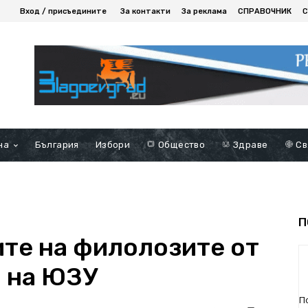
Вход / присъедините
За контакти
За реклама
СПРАВОЧНИК
С
на
България
Избори
Общество
Здраве
Св
П
те на филолозите от
1 на ЮЗУ
П