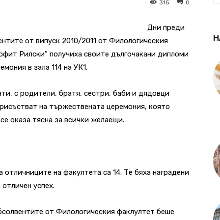
315
0
Дни преди
Н
нтите от випуск 2010/2011 от Филологическия
офит Рилски” получиха своите дългочакани дипломи
мония в зала 114 на УК1.
ти, с родители, братя, сестри, баби и дядовци
 присъстват на тържествената церемония, която
а се оказа тясна за всички желаещи.
а отличниците на факултета са 14. Те бяха наградени
 отличен успех.
бсолвентите от Филологическия факлултет беше