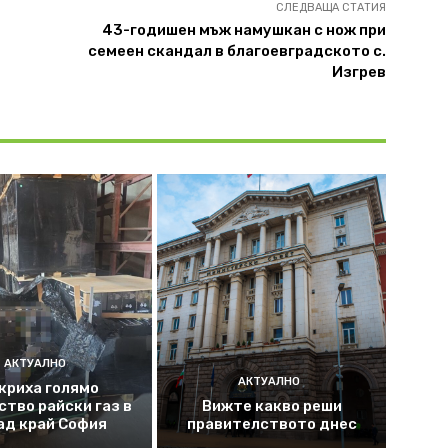
СЛЕДВАЩА СТАТИЯ
43-годишен мъж намушкан с нож при
семеен скандал в благоевградското с.
Изгрев
АКТУАЛНО
АКТУАЛНО
криха голямо
ство райски газ в
Вижте какво реши
ад край София
правителството днес