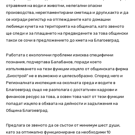
отравяния на води и животни, нелегални опасни
производства, нерегламентирани сметища и други,както и да
се изгради регистър на отглежданите като домашни
любимци кучета на територията на общината, като звеното
ще следи и за плащането на предвидените за това общински
такси се сочи в предложението до кмета на Благоевград.
Работата с екологични проблеми изисква специфични
познания, подчертава Балабанов, поради което
изпълняването на тези функции изцяло от общинската фирма
„Биострой” не е възможно и целесъобразно. Според него и
Регионалната инспекция на околната среда и водите в
Благоевград също не разполага с достатъчен кадрови и
финансов ресурс за това, а освен това част от тези функции
попадат изцяло в обхвата на дейности и задължения на
Община Благоевград.
Предлага се звеното да се състои от минимум шест души,
като за оптимално функциониране са необходими 10