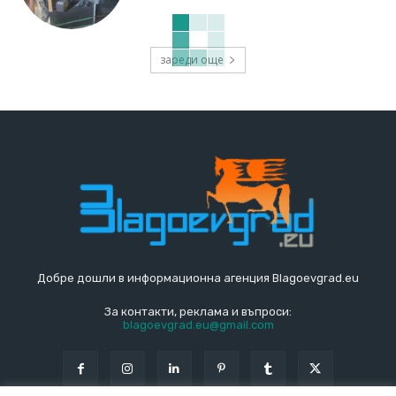
зареди още
Добре дошли в информационна агенция Blagoevgrad.eu
За контакти, реклама и въпроси:
blagoevgrad.eu@gmail.com