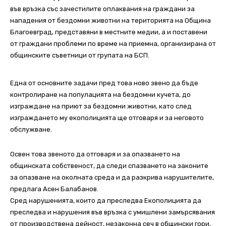
във връзка със зачестилите оплаквания на граждани за
нападения от бездомни животни на територията на Община
Благоевград, представяни в местните медии, а и поставени
от граждани проблеми по време на приемна, организирана от
общинските съветници от групата на БСП.
Една от основните задачи пред това ново звено да бъде
контролиране на популацията на бездомни кучета, до
изграждане на приют за бездомни животни, като след
изграждането му екополицията ще отговаря и за неговото
обслужване.
Освен това звеното да отговаря и за опазването на
общинската собственост, да следи спазването на законите
за опазване на околната среда и да разкрива нарушителите,
предлага Асен Балабанов.
Сред нарушенията, които да преследва Екополицията да
преследва и нарушения във връзка с умишлени замърсявания
от производствена дейност, незаконна сеч в общински гори,