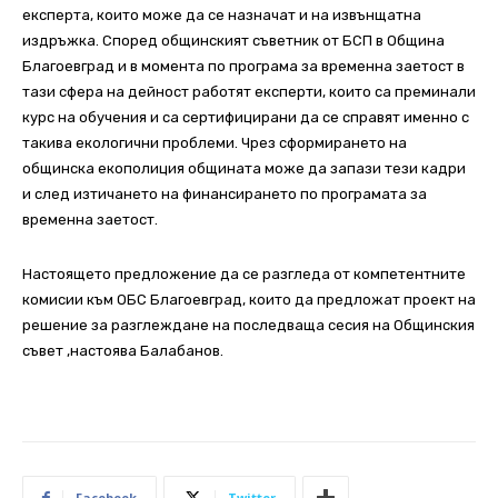
експерта, които може да се назначат и на извънщатна
издръжка. Според общинският съветник от БСП в Община
Благоевград и в момента по програма за временна заетост в
тази сфера на дейност работят експерти, които са преминали
курс на обучения и са сертифицирани да се справят именно с
такива екологични проблеми. Чрез сформирането на
общинска екополиция общината може да запази тези кадри
и след изтичането на финансирането по програмата за
временна заетост.
Настоящето предложение да се разгледа от компетентните
комисии към ОБС Благоевград, които да предложат проект на
решение за разглеждане на последваща сесия на Общинския
съвет ,настоява Балабанов.
Facebook
Twitter