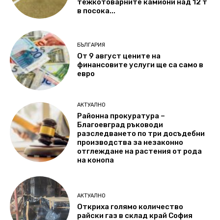
тежкотоварните камиони над 12 т
в посока...
БЪЛГАРИЯ
От 9 август цените на
финансовите услуги ще са само в
евро
АКТУАЛНО
Районна прокуратура –
Благоевград ръководи
разследването по три досъдебни
производства за незаконно
отглеждане на растения от рода
на конопа
АКТУАЛНО
Откриха голямо количество
райски газ в склад край София