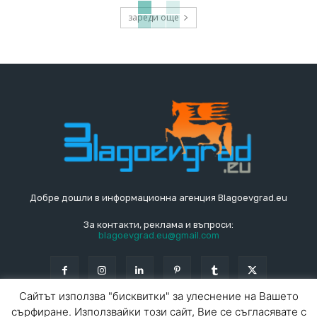
зареди още
Добре дошли в информационна агенция Blagoevgrad.eu
За контакти, реклама и въпроси:
blagoevgrad.eu@gmail.com
Сайтът използва "бисквитки" за улеснение на Вашето
сърфиране. Използвайки този сайт, Вие се съгласявате с