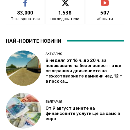
83,000
1,538
507
Последователи
последователи
абонати
НАЙ-НОВИТЕ НОВИНИ
АКТУАЛНО
В неделя от 16 ч. до 20 ч. за
повишаване на безопасността ще
се ограничи движението на
тежкотоварните камиони над 12 т
в посока...
БЪЛГАРИЯ
От 9 август цените на
финансовите услуги ще са само в
евро