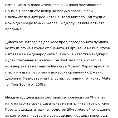
изпълнителка Джос Стоун, завърши Джаз фестивалът в
Банско. Последната вечер на форума премина при
изключителен интерес, като централният площад трудно
можа да събере всички желаещи да слушат концертната
програма.
Дивата от Острова пя два часа пред благодарната публика,
която дълго не я пусна от сцената и я връщаше на бис. Стоун
изгрява на международната сцена още като тийнейджър с
мултиплатинения си албум The Soul Sessions, с който бе
номинирана за наградите Mercury и “Грами”. Характерният й
глас и имиджът й тогава й донесоха сравнения с Джанис
Джоплин. Певицата има 7 албума, последният от които, Water
for Your Soul, е от 2015 г.
Международния джаз фестивал се провежда за 19-ти път,
като на своята сцена дава изява на изпълнители от цял свят.
През следващата година предстои 20-то юбилейно издание,
за което организаторите са предвидили редица изненади.