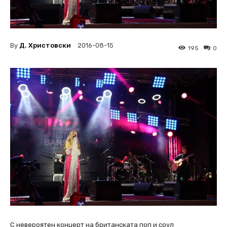
By
Д. Христовски
2016-08-15
195
0
С невероятен концерт на британската поп и соул