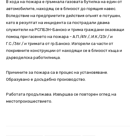
В хода на пожара е гръмнала газовата бутилка на един от
автомобилите, находящ се в близост до горящия навес.
Вследствие на предприетите действия огънят е потушен,
като в резултат на инцидента са пострадали двама
служители на РСПБЗН-Банско и трима граждани оказващи
помощ при гасенето на пожара – А.П./41г./, И.К./23г./ и
Г.С./36г./ и тримата от гр.Банско. Изгорели са части от
покривните конструкции от находящи се в близост къща и
дърводелска работилница.
Причините за пожара са в процес на установяване.
Образувано е досъдебно производство.
Работата продължава. Извършва се повторен оглед на
местопроизшествието.