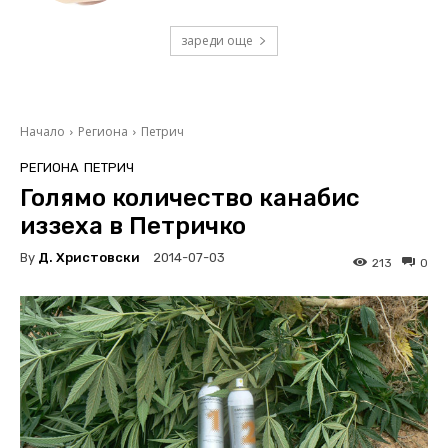
зареди още