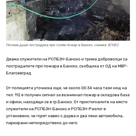
Петима души пострадаха при голям пожар в Банско, снимка: БГНЕС
Двама служители на РСПБЗН-Банско и трима доброволци са
пострадалите при пожара в Банско, съобщиха от ОД на МВР-
Благоевград.
От полицията уточниха още, че около 00:34 часа тази нощ на
тел. 112 е получен сигнал за възникнал пожар в складова база
и офиси, находящи се в гр.Банско. От пристигналите на място
служители на РСПБЗН-Банско и РСПБЗН-Разлог е
установено, че горят навес с дърва и два леки автомобила,
паркирани непосредствено до него.