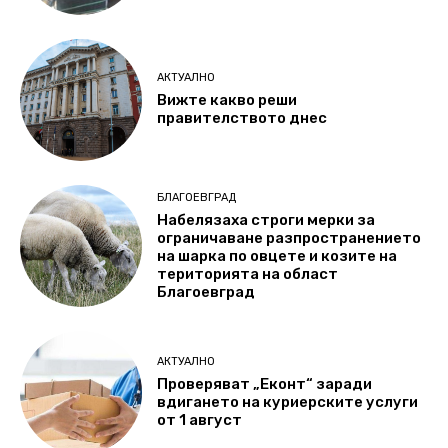
АКТУАЛНО
Вижте какво реши
правителството днес
БЛАГОЕВГРАД
Набелязаха строги мерки за
ограничаване разпространението
на шарка по овцете и козите на
територията на област
Благоевград
АКТУАЛНО
Проверяват „Еконт“ заради
вдигането на куриерските услуги
от 1 август