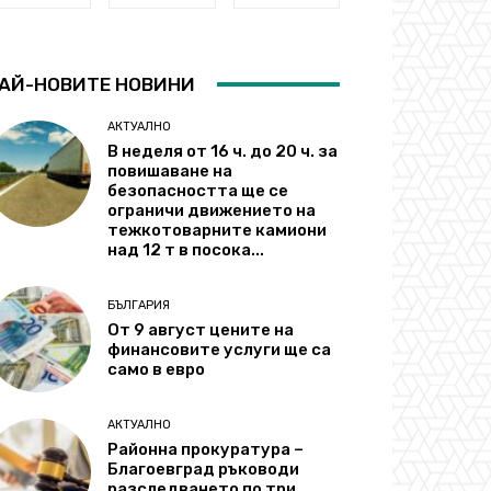
АЙ-НОВИТЕ НОВИНИ
АКТУАЛНО
В неделя от 16 ч. до 20 ч. за
повишаване на
безопасността ще се
ограничи движението на
тежкотоварните камиони
над 12 т в посока...
БЪЛГАРИЯ
От 9 август цените на
финансовите услуги ще са
само в евро
АКТУАЛНО
Районна прокуратура –
Благоевград ръководи
разследването по три