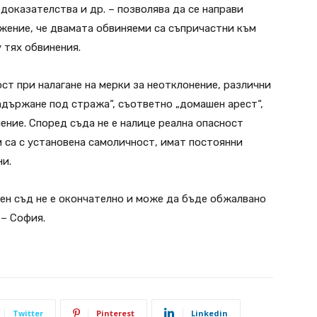
доказателства и др. – позволява да се направи
жение, че двамата обвиняеми са съпричастни към
 тях обвинения.
ост при налагане на мерки за неотклонение, различни
държане под стража“, съответно „домашен арест“,
ние. Според съда не е налице реална опасност
и са с установена самоличност, имат постоянни
ни.
ен съд не е окончателно и може да бъде обжалвано
 – София.
Twitter
Pinterest
Linkedin