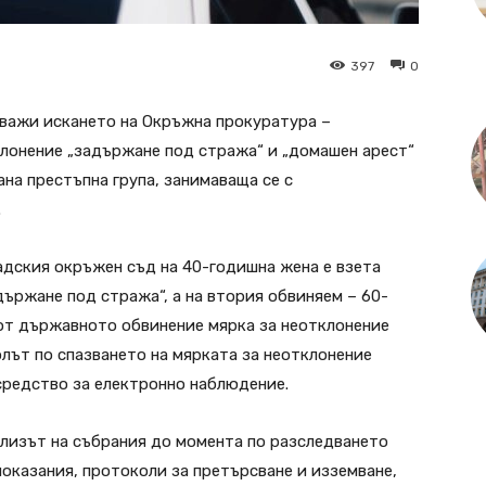
397
0
уважи искането на Окръжна прокуратура –
клонение „задържане под стража“ и „домашен арест“
на престъпна група, занимаваща се с
.
адския окръжен съд на 40-годишна жена е взета
държане под стража“, а на втория обвиняем – 60-
от държавното обвинение мярка за неотклонение
лът по спазването на мярката за неотклонение
средство за електронно наблюдение.
лизът на събрания до момента по разследването
оказания, протоколи за претърсване и изземване,