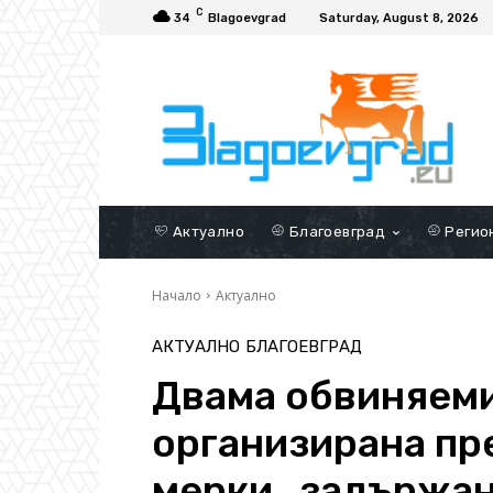
C
34
Blagoevgrad
Saturday, August 8, 2026
Актуално
Благоевград
Регио
Начало
Актуално
АКТУАЛНО
БЛАГОЕВГРАД
Двама обвиняеми
организирана пр
мерки „задържан