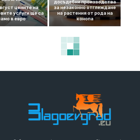
досъдебни производства
август цените на
за незаконно отглеждане
вите услуги ще са
на растения от рода на
само в евро
конопа