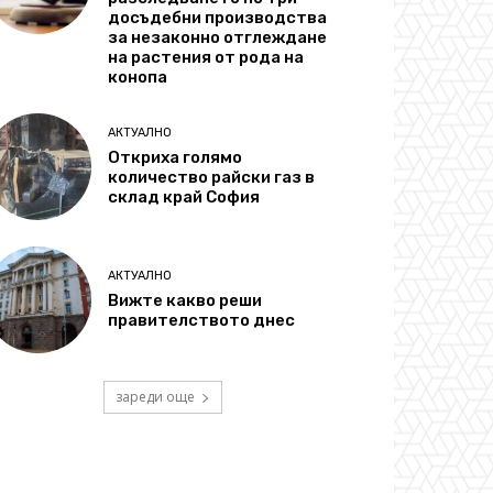
досъдебни производства
за незаконно отглеждане
на растения от рода на
конопа
АКТУАЛНО
Откриха голямо
количество райски газ в
склад край София
АКТУАЛНО
Вижте какво реши
правителството днес
зареди още