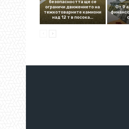
безопасността ще се
ограничи движението на
От 9 
тежкотоварните камиони
финансо
над 12 т в посока...