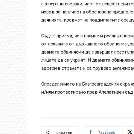
експертни справки, част от веществените 
извод за наличие на обосновано предполо
деянията, предмет на повдигнатите срещу
Съдът приема, че е налице и реална опасн
от исканите от държавното обвинение „за
двамата обвиняеми да извършат престъпле
лицата да се укрият. И двамата обвиняем
адреси в страната и са трудово ангажира
Определението на Благоевградския окръж
и/или протестирано пред Апелативен съд
Facebook
Сподели