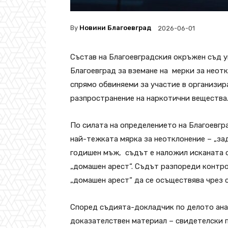
By
Новини Благоевград
2026-06-01
Състав на Благоевградския окръжен съд 
Благоевград за вземане на мерки за неот
спрямо обвиняеми за участие в организира
разпространение на наркотични вещества
По силата на определението на Благоевгр
най-тежката мярка за неотклонение – „за
годишен мъж, съдът е наложил исканата 
„домашен арест“. Съдът разпореди контро
„домашен арест“ да се осъществява чрез 
Според съдията-докладчик по делото ана
доказателствен материал – свидетелски п