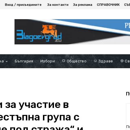
Вход / присъедините
За контакти
За реклама
СПРАВОЧНИК
СЪ
на
България
Избори
Общество
Здраве
Св
П
 за участие в
естъпна група с
е под стража“ и
П