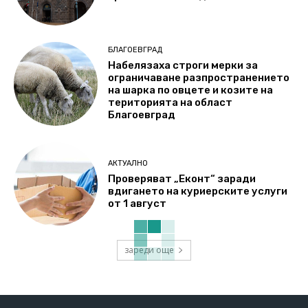
БЛАГОЕВГРАД
Набелязаха строги мерки за
ограничаване разпространението
на шарка по овцете и козите на
територията на област
Благоевград
АКТУАЛНО
Проверяват „Еконт“ заради
вдигането на куриерските услуги
от 1 август
зареди още