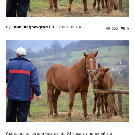
By
Екип Blagoevgrad.EU
2020-03-04
222
0
Със заповед за задържане до 24 часа, от полицейски