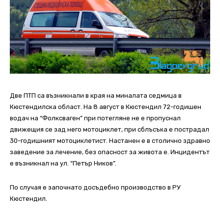
Две ПТП са възникнали в края на миналата седмица в
Кюстендилска област. На 8 август в Кюстендил 72-годишен
водач на “Фолксваген” при потегляне не е пропуснал
движещия се зад него мотоциклет, при сблъсъка е пострадал
30-годишният мотоциклетист. Настанен е в столично здравно
заведение за лечение, без опасност за живота е. Инцидентът
е възникнал на ул. “Петър Ников”.
По случая е започнато досъдебно производство в РУ
Кюстендил.