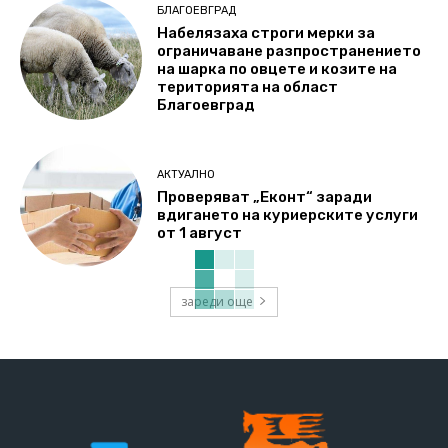
БЛАГОЕВГРАД
Набелязаха строги мерки за
ограничаване разпространението
на шарка по овцете и козите на
територията на област
Благоевград
АКТУАЛНО
Проверяват „Еконт“ заради
вдигането на куриерските услуги
от 1 август
зареди още