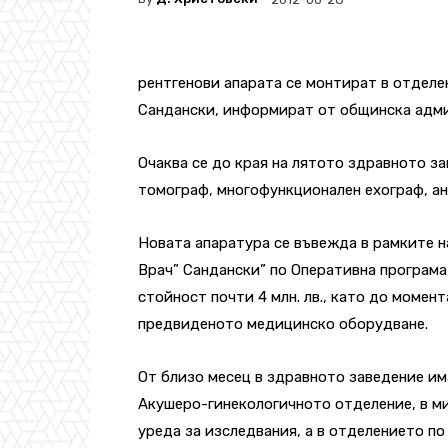
рентгенови апарата се монтират в отделе
Сандански, информират от общинска адм
Очаква се до края на лятото здравното з
томограф, многофункционален ехограф, ане
Новата апаратура се въвежда в рамките н
Врач” Сандански” по Оперативна програма 
стойност почти 4 млн. лв., като до момент
предвиденото медицинско оборудване.
От близо месец в здравното заведение им
Акушеро-гинекологичното отделение, в м
уреда за изследвания, а в отделението п