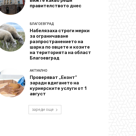
Вижте какво реши
правителството днес
БЛАГОЕВГРАД
Набелязаха строги мерки
за ограничаване
разпространението на
шарка по овцете и козите
на територията на област
Благоевград
АКТУАЛНО
Проверяват „Еконт“
заради вдигането на
куриерските услуги от 1
август
зареди още