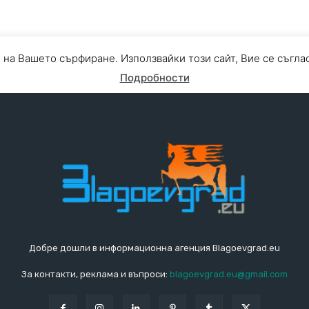
Добре дошли в информационна агенция Blagoevgrad.eu
За контакти, реклама и въпроси:
blagoevgrad.eu@gmail.com