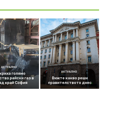
АКТУАЛНО
АКТУАЛНО
криха голямо
ство райски газ в
Вижте какво реши
ад край София
правителството днес