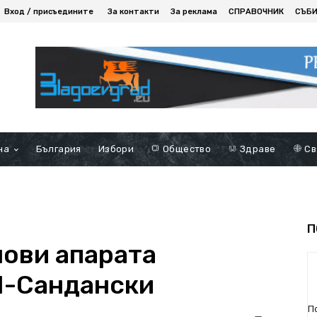
Вход / присъедините
За контакти
За реклама
СПРАВОЧНИК
СЪБ
на
България
Избори
Общество
Здраве
Св
П
нови апарата
Л-Сандански
П