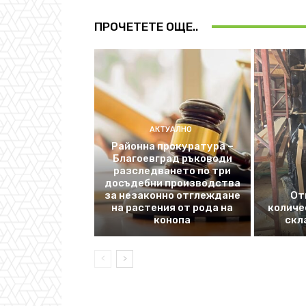
ПРОЧЕТЕТЕ ОЩЕ..
АКТУАЛНО
Районна прокуратура –
Благоевград ръководи
разследването по три
досъдебни производства
за незаконно отглеждане
От
на растения от рода на
количе
конопа
скл