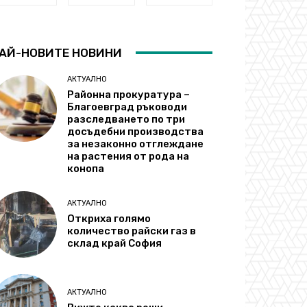
АЙ-НОВИТЕ НОВИНИ
АКТУАЛНО
Районна прокуратура –
Благоевград ръководи
разследването по три
досъдебни производства
за незаконно отглеждане
на растения от рода на
конопа
АКТУАЛНО
Откриха голямо
количество райски газ в
склад край София
АКТУАЛНО