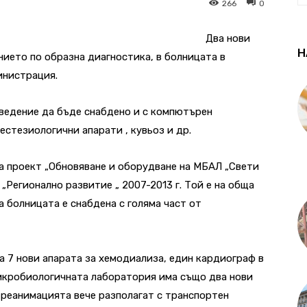
266
0
Два нови
Н
нието по образна диагностика, в болницата в
инистрация.
аведение да бъде снабдено и с компютърен
стезиологични апарати , кувьоз и др.
а проект „Обновяване и оборудване на МБАЛ „Свети
„Регионално развитие „ 2007-2013 г. Той е на обща
а болницата е снабдена с голяма част от
а 7 нови апарата за хемодиализа, един кардиограф в
икробиологичната лаборатория има също два нови
о реанимацията вече разполагат с транспортен