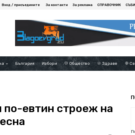
Вход / присъедините
За контакти
За реклама
СПРАВОЧНИК
СЪБ
на
България
Избори
Общество
Здраве
Св
П
и по-евтин строеж на
ресна
П