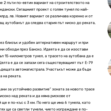
е 2 пъти по-евтин вариант на строителството на
ндански. Сегашният проект с голям тунел по най-
лрд. лв.
Новият вариант се различава коренно и от
ащ аутобанът да следва стария път ниско до реката,
без близък и удобен алтернативен маршрут и при
чни обходи през Банско. Идеята е да се изостави
ъп 15-километров тунел, а трасето на аутобана да е
Целта е да се запази сега съществуващият път Е-79
бъдещата автомагистрала. Участъкът може да бъде
а на реката.
ани за устойчиво развитие” зоната за новото трасе
исоко над реката и да няма рискове от
ще е по-къс с 3 км. По него ще има 6 тунела, като
тях ще са светли тунели, чието изграждане е по-