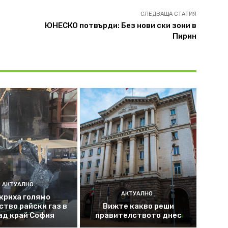
СЛЕДВАЩА СТАТИЯ
ЮНЕСКО потвърди: Без нови ски зони в
Пирин
АКТУАЛНО
АКТУАЛНО
криха голямо
ство райски газ в
Вижте какво реши
ад край София
правителството днес