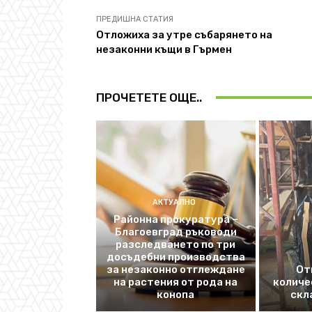
ПРЕДИШНА СТАТИЯ
Отложиха за утре събарянето на
незаконни къщи в Гърмен
ПРОЧЕТЕТЕ ОЩЕ..
АКТУАЛНО
Районна прокуратура –
Благоевград ръководи
разследването по три
досъдебни производства
за незаконно отглеждане
От
на растения от рода на
количе
конопа
скл