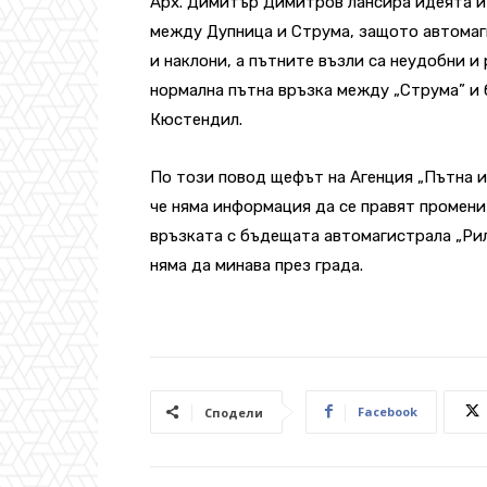
Арх. Димитър Димитров лансира идеята и 
между Дупница и Струма, защото автомаги
и наклони, а пътните възли са неудобни и
нормална пътна връзка между „Струма” и 
Кюстендил.
По този повод щефът на Агенция „Пътна и
че няма информация да се правят промени 
връзката с бъдещата автомагистрала „Рил
няма да минава през града.
Facebook
Сподели