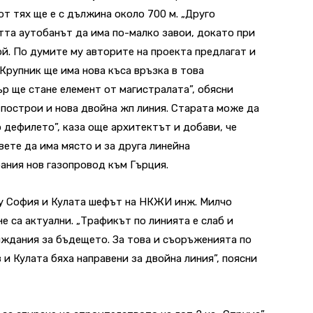
от тях ще е с дължина около 700 м. „Друго
та аутобанът да има по-малко завои, докато при
ой. По думите му авторите на проекта предлагат и
 Крупник ще има нова къса връзка в това
ър ще стане елемент от магистралата”, обясни
 построи и нова двойна жп линия. Старата може да
 дефилето”, каза още архитектът и добави, че
ете да има място и за друга линейна
ания нов газопровод към Гърция.
у София и Кулата шефът на НКЖИ инж. Милчо
не са актуални. „Трафикът по линията е слаб и
иждания за бъдещето. За това и съоръженията по
и Кулата бяха направени за двойна линия”, поясни