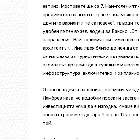
евтино. Мостовете ще са 7. Най-големият 
предимство на новото трасе е възможност
другите варианти те са повече”, твърди т
удобен пътен възел, водещ за Банско. „От
направление. Най-големият ни зимен цент
архитектът. „Има идея близо до нея да се
се използва за туристически пътувания по
вариантът предвижда в тунелите и мостов
инфраструктура, включително и за планир
Относно идеята за двойна жп линия межд
Ламбрев каза, че подобни проекти засега 
инвестицията няма да е изгодна. Имаме в
новото трасе между гара Генерал Тодоров 
той.