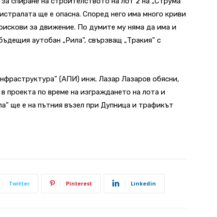
за спиране на строителството на лот 2 на „Струма”
стралата ще е опасна. Според него има много криви
 рискови за движение. По думите му няма да има и
бъдещия аутобан „Рила”, свързващ „Тракия” с
нфраструктура” (АПИ) инж. Лазар Лазаров обясни,
в проекта по време на изграждането на лота и
а” ще е на пътния възел при Дупница и трафикът
Twitter
Pinterest
Linkedin