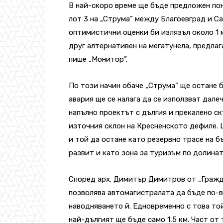
В най-скоро време ще бъде предложен пон
лот 3 на „Струма” между Благоевград и Са
оптимистични оценки би излязъл около 1 м
друг алтернативен на мегатунела, предлаг
пише „Монитор”.
По този начин обаче „Струма” ще остане 
авария ще се налага да се използват дале
напълно проектът с дългия и прекалено ск
източния склон на Кресненското дефиле. 
и той да остане като резервно трасе на 
развит и като зона за туризъм по долинат
Според арх. Димитър Димитров от „Гражд
позволява автомагистралата да бъде по-в
наводняването й. Едновременно с това той 
най-дългият ще бъде само 1,5 км. Част от 