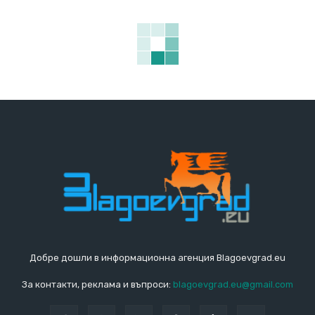
Добре дошли в информационна агенция Blagoevgrad.eu
За контакти, реклама и въпроси:
blagoevgrad.eu@gmail.com