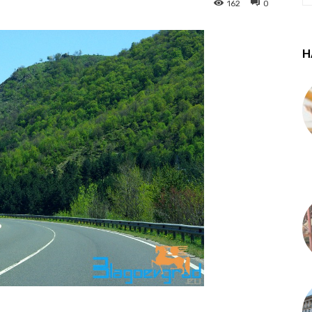
162
0
Н