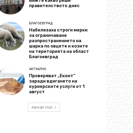
Вижте какво реши
правителството днес
БЛАГОЕВГРАД
Набелязаха строги мерки
за ограничаване
разпространението на
шарка по овцете и козите
на територията на област
Благоевград
АКТУАЛНО
Проверяват „Еконт“
заради вдигането на
куриерските услуги от 1
август
зареди още