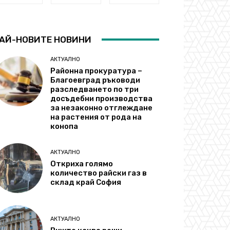
АЙ-НОВИТЕ НОВИНИ
АКТУАЛНО
Районна прокуратура –
Благоевград ръководи
разследването по три
досъдебни производства
за незаконно отглеждане
на растения от рода на
конопа
АКТУАЛНО
Откриха голямо
количество райски газ в
склад край София
АКТУАЛНО