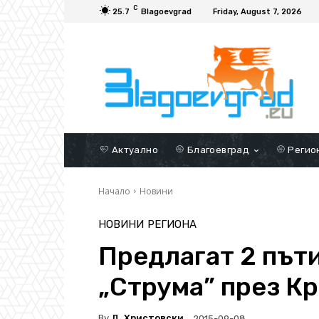
C
25.7
Blagoevgrad
Friday, August 7, 2026
Актуално
Благоевград
Регио
Начало
Новини
НОВИНИ
РЕГИОНА
Предлагат 2 път
„Струма” през К
By
Д. Христовски
2015-09-08