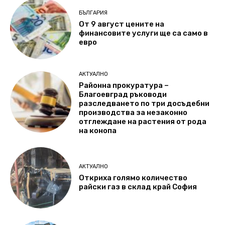
БЪЛГАРИЯ
От 9 август цените на
финансовите услуги ще са само в
евро
АКТУАЛНО
Районна прокуратура –
Благоевград ръководи
разследването по три досъдебни
производства за незаконно
отглеждане на растения от рода
на конопа
АКТУАЛНО
Откриха голямо количество
райски газ в склад край София