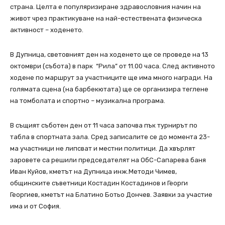
страна. Целта е популяризиране здравословния начин на
живот чрез практикуване на най-естествената физическа
активност – ходенето.
В Дупница, световният ден на ходенето ще се проведе на 13
октомври (събота) в парк “Рила” от 11.00 часа. След активното
ходене по маршрут за участниците ще има много награди. На
голямата сцена (на барбекютата) ще се организира теглене
на томболата и спортно – музикална програма.
В същият съботен ден от 11 часа започва пък турнирът по
табла в спортната зала. Сред записалите се до момента 23-
ма участници не липсват и местни политици. Да хвърлят
заровете са решили председателят на ОбС-Сапарева баня
Иван Куйов, кметът на Дупница инж.Методи Чимев,
общинските съветници Костадин Костадинов и Георги
Георгиев, кметът на Блатино Ботьо Дончев. Заявки за участие
има и от София.