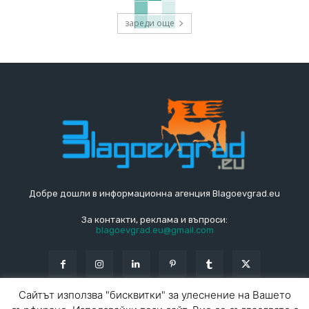
зареди още
Добре дошли в информационна агенция Blagoevgrad.eu
За контакти, реклама и въпроси:
blagoevgrad.eu@gmail.com
Сайтът използва "бисквитки" за улеснение на Вашето