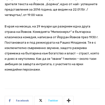
зрителя текста на Йовков. „Боряна”, едно от най- успешните
представления за 2014 година, ще видим на 22.01.15г. /
четвъртък/, от 19:00 часа.
В края на месеца, на 29 януари ще разкрием една друга
страна на Йовков. Комедията “Милионерът” е българска
класическа комедия, написана от Йордан Йовков през 1930 г.
Постановката е под режисурата на Рашко Младенов. Тя е с
изключително съвременно звучене, защото разкрива
стремежа на българина към богатство и власт – страст, която
и днес е неутолима. Как да се “хване” 1 милион – около тази
амбиция се завърта интригата, с участието на ярки
комедийни персонажи.
Facebook
Twitter