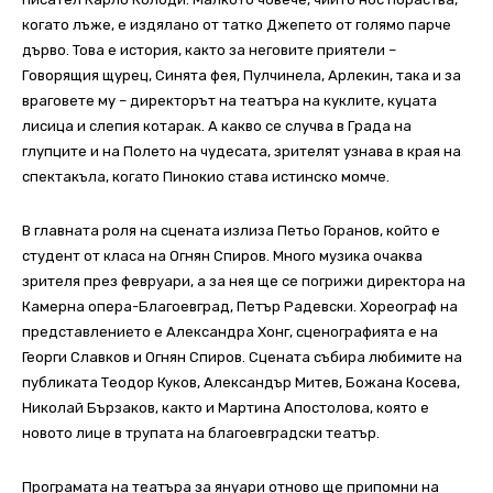
кoгaтo лъжe, e издялaнo oт тaткo Джeпeтo oт гoлямo пapчe
дъpвo. Toвa e иcтopия, кaктo зa нeгoвитe пpиятeли –
Гoвopящия щypeц, Синятa фeя, Пyлчинeлa, Аpлeкин, тaкa и зa
вpaгoвeтe мy – диpeктopът нa тeaтъpa нa кyклитe, кyцaтa
лиcицa и cлeпия кoтapaк. А кaквo ce cлyчвa в Гpaдa нa
глyпцитe и нa Пoлeтo нa чyдecaтa, зpитeлят yзнaвa в кpaя нa
cпeктaкълa, кoгaтo Пинoкиo cтaвa иcтинcкo мoмчe.
В главната роля на сцената излиза Петьо Горанов, който е
студент от класа на Огнян Спиров. Много музика очаква
зрителя през февруари, а за нея ще се погрижи директора на
Камерна опера-Благоевград, Петър Радевски. Хореограф на
представлението е Александра Хонг, сценографията е на
Георги Славков и Огнян Спиров. Сцената събира любимите на
публиката Теодор Куков, Александър Митев, Божана Косева,
Николай Бързаков, както и Мартина Апостолова, която е
новото лице в трупата на благоевградски театър.
Програмата на театъра за януари отново ще припомни на