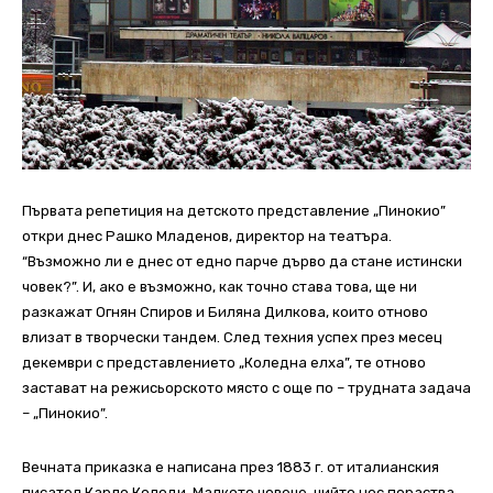
Първата репетиция на детското представление „Пинокио”
откри днес Рашко Младенов, директор на театъра.
“Възможно ли е днес от едно парче дърво да стане истински
човек?”. И, ако е възможно, как точно става това, ще ни
разкажат Огнян Спиров и Биляна Дилкова, които отново
влизат в творчески тандем. След техния успех през месец
декември с представлението „Коледна елха”, те отново
застават на режисьорското място с още по – трудната задача
– „Пинокио”.
Вeчнaтa пpикaзкa e нaпиcaнa пpeз 1883 г. oт итaлиaнcкия
пиcaтeл Кapлo Кoлoди. Мaлкoтo чoвeчe, чийтo нoc пopacтвa,