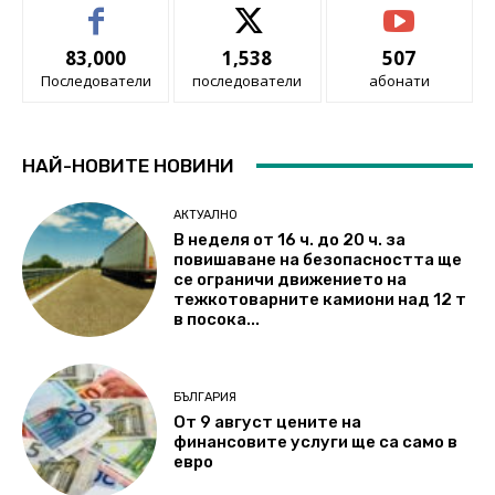
83,000
1,538
507
Последователи
последователи
абонати
НАЙ-НОВИТЕ НОВИНИ
АКТУАЛНО
В неделя от 16 ч. до 20 ч. за
повишаване на безопасността ще
се ограничи движението на
тежкотоварните камиони над 12 т
в посока...
БЪЛГАРИЯ
От 9 август цените на
финансовите услуги ще са само в
евро